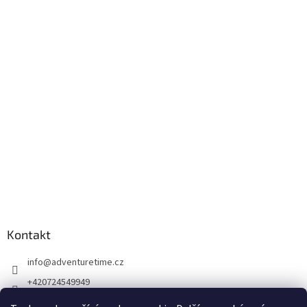
Kontakt
info
@
adventuretime.cz
+420724549949
+420606618099