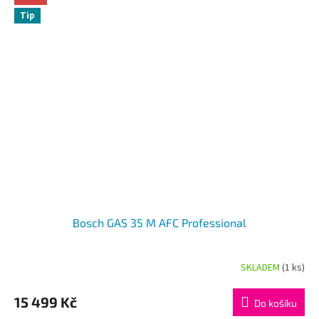
Tip
Bosch GAS 35 M AFC Professional
SKLADEM
(1 ks)
Průměrné
hodnocení
produktu
15 499 Kč
Do košíku
je