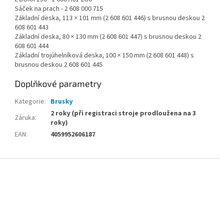
Sáček na prach - 2 608 000 715
Základní deska, 113 × 101 mm (2 608 601 446) s brusnou deskou 2
608 601 443
Základní deska, 80 × 130 mm (2 608 601 447) s brusnou deskou 2
608 601 444
Základní trojúhelníková deska, 100 × 150 mm (2 608 601 448) s
brusnou deskou 2 608 601 445
Doplňkové parametry
Kategorie
:
Brusky
2 roky (při registraci stroje prodloužena na 3
Záruka
:
roky)
EAN
:
4059952606187
Z
á
p
a
t
í