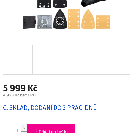
5 999 Kč
4 958 Kč bez DPH
Měrná
C. SKLAD, DODÁNÍ DO 3 PRAC. DNŮ
cena:
Přidat do košíku