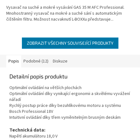
5,0
Vysavač na suché a mokré vysávání GAS 35 M AFC Professional.
z
Mnohostranný vysavač na mokré a suché sání s automatickým
5
čištěním filtru. Možnost nacvaknutí L-BOXXu představuje...
hvězdiček.
ZOBRAZIT VŠECHNY SOUVISEJÍCÍ PRODUKTY
Popis
Podobné (12)
Diskuze
Detailní popis produktu
Optimální ovládání na větších plochách
Optimální ovládání díky vynikající ergonomii a skvělému vyvážení
nářadí
Rychlý postup práce díky bezuhlíkovému motoru a systému
Bosch Professional 18V
Intuitivní ovládání díky třem vyměnitelným brusným deskám
Technická data:
Napětí akumulátoru 18,0 V