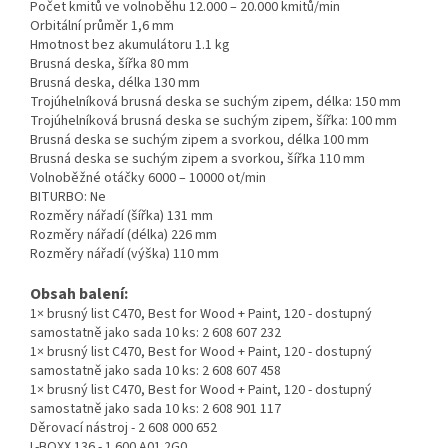
Počet kmitů ve volnoběhu 12.000 – 20.000 kmitů/min
Orbitální průměr 1,6 mm
Hmotnost bez akumulátoru 1.1 kg
Brusná deska, šířka 80 mm
Brusná deska, délka 130 mm
Trojúhelníková brusná deska se suchým zipem, délka: 150 mm
Trojúhelníková brusná deska se suchým zipem, šířka: 100 mm
Brusná deska se suchým zipem a svorkou, délka 100 mm
Brusná deska se suchým zipem a svorkou, šířka 110 mm
Volnoběžné otáčky 6000 – 10000 ot/min
BITURBO: Ne
Rozměry nářadí (šířka) 131 mm
Rozměry nářadí (délka) 226 mm
Rozměry nářadí (výška) 110 mm
Obsah balení:
1× brusný list C470, Best for Wood + Paint, 120 - dostupný
samostatně jako sada 10 ks: 2 608 607 232
1× brusný list C470, Best for Wood + Paint, 120 - dostupný
samostatně jako sada 10 ks: 2 608 607 458
1× brusný list C470, Best for Wood + Paint, 120 - dostupný
samostatně jako sada 10 ks: 2 608 901 117
Děrovací nástroj - 2 608 000 652
L-BOXX 136 - 1 600 A01 2G0