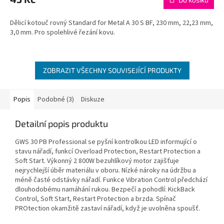
Dělicí kotouč rovný Standard for Metal A 30 S BF, 230 mm, 22,23 mm,
3,0 mm. Pro spolehlivé řezání kovu.
ZOBRAZIT VŠECHNY SOUVISEJÍCÍ PRODUKTY
Popis
Podobné (3)
Diskuze
Detailní popis produktu
GWS 30 PB Professional se pyšní kontrolkou LED informující o
stavu nářadí, funkcí Overload Protection, Restart Protection a
Soft Start. Výkonný 2 800W bezuhlíkový motor zajišťuje
nejrychlejší úběr materiálu v oboru. Nízké nároky na údržbu a
méně časté odstávky nářadí. Funkce Vibration Control předchází
dlouhodobému namáhání rukou. Bezpečí a pohodlí: KickBack
Control, Soft Start, Restart Protection a brzda. Spínač
PROtection okamžitě zastaví nářadí, když je uvolněna spoušť.