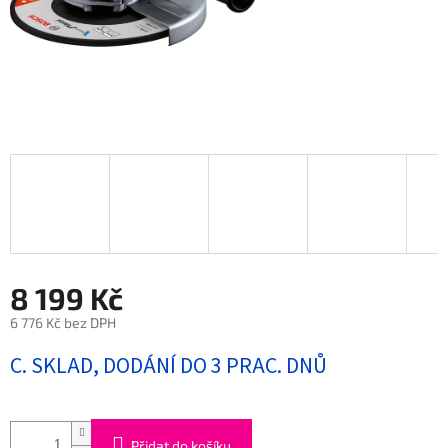
8 199 Kč
6 776 Kč bez DPH
Měrná
C. SKLAD, DODÁNÍ DO 3 PRAC. DNŮ
cena:
Přidat do košíku