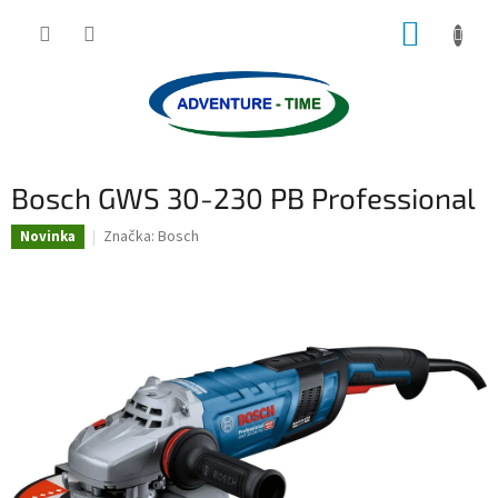
Přejít
NÁKUP
na
obsah
KOŠÍK
Bosch GWS 30-230 PB Professional
Značka:
Bosch
Novinka