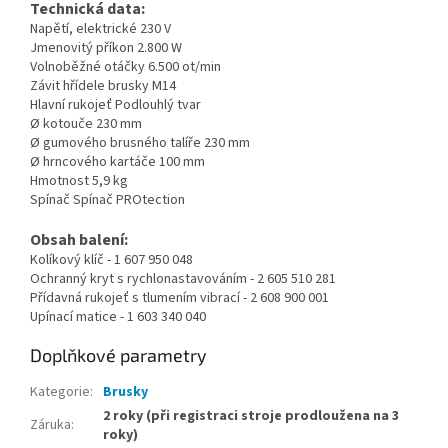
Technická data:
Napětí, elektrické 230 V
Jmenovitý příkon 2.800 W
Volnoběžné otáčky 6.500 ot/min
Závit hřídele brusky M14
Hlavní rukojeť Podlouhlý tvar
Ø kotouče 230 mm
Ø gumového brusného talíře 230 mm
Ø hrncového kartáče 100 mm
Hmotnost 5,9 kg
Spínač Spínač PROtection
Obsah balení:
Kolíkový klíč - 1 607 950 048
Ochranný kryt s rychlonastavováním - 2 605 510 281
Přídavná rukojeť s tlumením vibrací - 2 608 900 001
Upínací matice - 1 603 340 040
Doplňkové parametry
Kategorie
:
Brusky
2 roky (při registraci stroje prodloužena na 3
Záruka
:
roky)