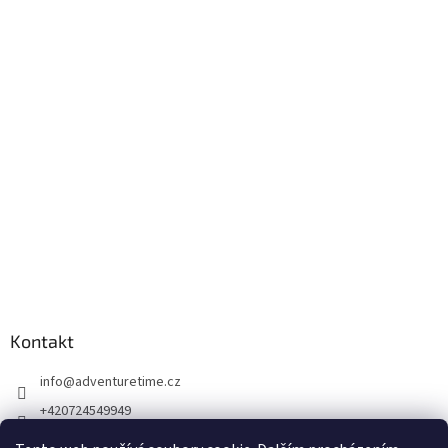
Kontakt
info
@
adventuretime.cz
+420724549949
+420606618099