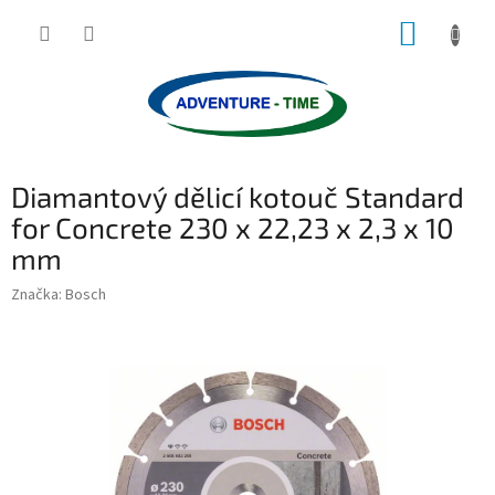
Přejít
NÁKUP
na
obsah
KOŠÍK
Diamantový dělicí kotouč Standard
for Concrete 230 x 22,23 x 2,3 x 10
mm
Značka:
Bosch