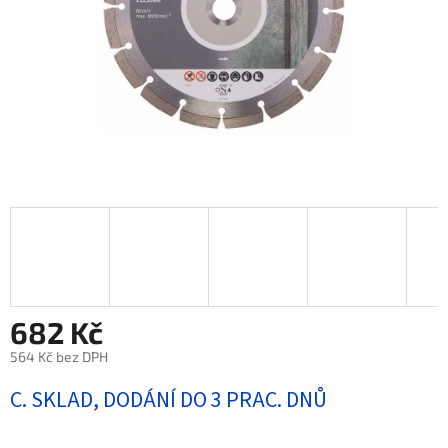
682 Kč
564 Kč bez DPH
Měrná
C. SKLAD, DODÁNÍ DO 3 PRAC. DNŮ
cena: