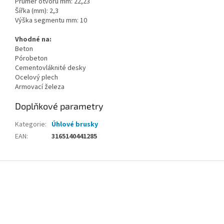
Průměr otvoru mm: 22,23
Šířka (mm): 2,3
Výška segmentu mm: 10
Vhodné na:
Beton
Pórobeton
Cementovláknité desky
Ocelový plech
Armovací železa
Doplňkové parametry
Kategorie
:
Úhlové brusky
EAN
:
3165140441285
Z
á
p
a
t
í