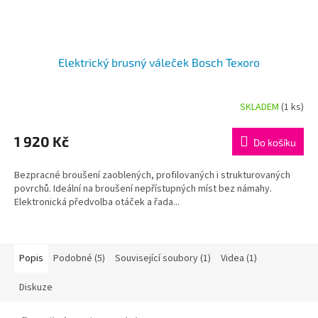
Elektrický brusný váleček Bosch Texoro
SKLADEM
(1 ks)
Průměrné
hodnocení
produktu
1 920 Kč
Do košíku
je
5,0
Bezpracné broušení zaoblených, profilovaných i strukturovaných
z
povrchů. Ideální na broušení nepřístupných míst bez námahy.
5
Elektronická předvolba otáček a řada...
hvězdiček.
Popis
Podobné (5)
Související soubory (1)
Videa (1)
Diskuze