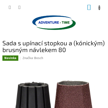
Přejít
NÁKUP
na
obsah
KOŠÍK
Sada s upínací stopkou a (kónickým)
brusným návlekem 80
Značka:
Bosch
Novinka