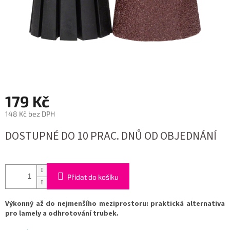
179 Kč
148 Kč bez DPH
Měrná
DOSTUPNÉ DO 10 PRAC. DNŮ OD OBJEDNÁNÍ
cena:
Přidat do košíku
Výkonný až do nejmenšího meziprostoru: praktická alternativa
pro lamely a odhrotování trubek.