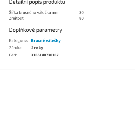
Detailní popis produktu
Šířka brusného válečku mm
30
Zrnitost
80
Doplňkové parametry
Kategorie
:
Brusné válečky
Záruka
:
2 roky
EAN
:
3165140730167
Z
á
p
a
t
í