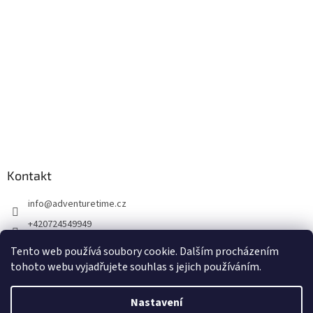
Kontakt
info
@
adventuretime.cz
+420724549949
+420606618099
Tento web používá soubory cookie. Dalším procházením
tohoto webu vyjadřujete souhlas s jejich používáním.
Nastavení
Vytvořil Shoptet