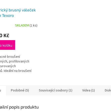
rický brusný váleček
 Texoro
SKLADEM
(1 ks)
rné
cení
0 Kč
ktu
o košíku
acné broušení
ček.
ných, profilovaných
kturovaných
ů. Ideální na broušení
tupných míst bez
. Elektronická
lba otáček a řada...
s
Podobné (5)
Související soubory (1)
Videa (1)
Dis
ailní popis produktu