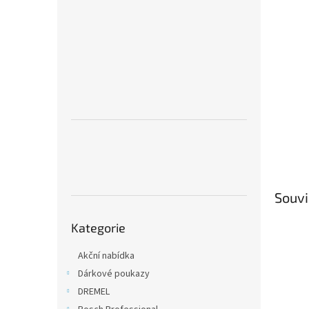
n
e
l
Souvi
Přeskočit
Kategorie
kategorie
Akční nabídka
Dárkové poukazy
DREMEL