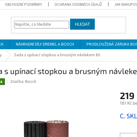
OBCHODNÍ PODMÍNKY
OCHRANA OSOBNÍCH ÚDAJŮ
JAK NAKUPO
HLEDAT
CH
NÁHRADNÍ DÍLY DREMEL A BOSCH
PRODLOUŽENÁ ZÁRUKA BO
y
Sada s upínací stopkou a brusným návlekem 80
a s upínací stopkou a brusným návlek
Značka:
Bosch
ka
219
181 Kč b
Měrná
C. SK
cena: