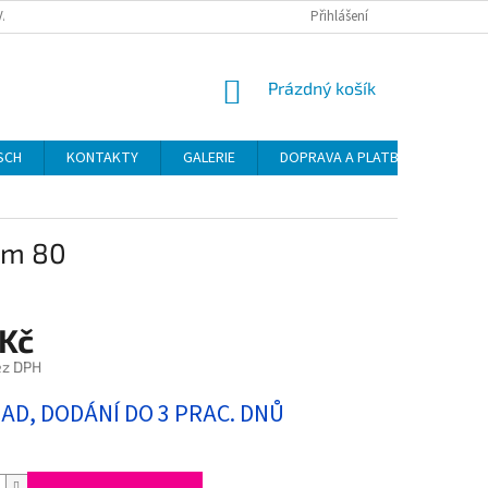
VAT
Přihlášení
NÁKUPNÍ
Prázdný košík
KOŠÍK
SCH
KONTAKTY
GALERIE
DOPRAVA A PLATBA
NÁVO
em 80
 Kč
ez DPH
LAD, DODÁNÍ DO 3 PRAC. DNŮ