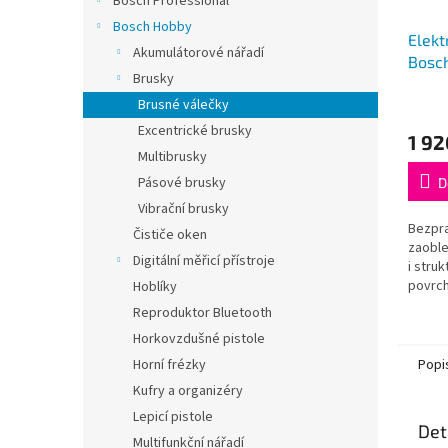
Bosch Professional
Bosch Hobby
Elekt
Akumulátorové nářadí
Bosch
Brusky
Průmě
Brusné válečky
hodno
Excentrické brusky
1 92
produ
Multibrusky
je
5,0
Pásové brusky
D
z
Vibrační brusky
5
Bezpr
Čističe oken
hvězdi
zaoble
Digitální měřicí přístroje
i stru
povrch
Hoblíky
nepřís
Reproduktor Bluetooth
námahy
Horkovzdušné pistole
předvo
Popi
Horní frézky
Kufry a organizéry
Lepicí pistole
Det
Multifunkční nářadí