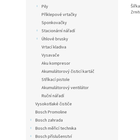
Šířk
Pily
Zrnit
Příklepové vrtačky
Sponkovačky
Stacionární nářadí
Úhlové brusky
Vrtací kladiva
Vysavače
Aku kompresor
Akumulátorový čisticí kartáč
Stříkací pistole
Akumulátorový ventilátor
Ruční nářadí
Vysokotlaké čističe
Bosch Promoline
Bosch zahrada
Bosch měřicí technika
Bosch příslušenství