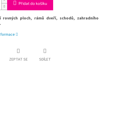
Přidat do košíku
í rovných ploch, rámů dveří, schodů, zahradního
.
informace
ZEPTAT SE
SDÍLET