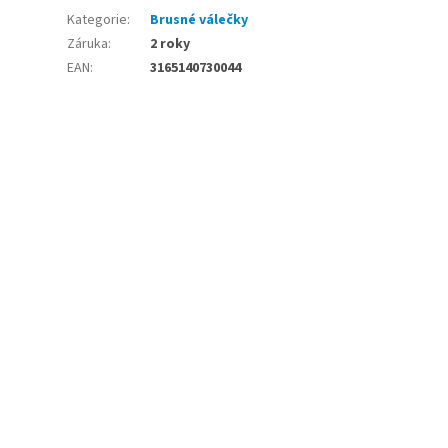
Kategorie
:
Brusné válečky
Záruka
:
2 roky
EAN
:
3165140730044