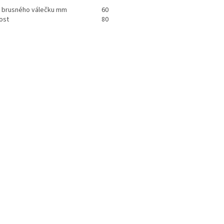
a brusného válečku mm
60
ost
80