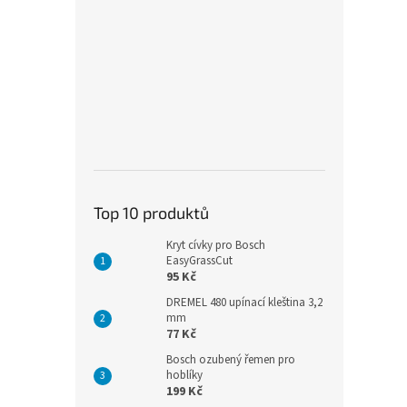
Top 10 produktů
Kryt cívky pro Bosch
EasyGrassCut
95 Kč
DREMEL 480 upínací kleština 3,2
mm
77 Kč
Bosch ozubený řemen pro
hoblíky
199 Kč