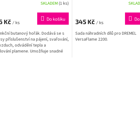
SKLADEM
(1 ks)
SKLA
Do košíku
Do
6 Kč
345 Kč
/ ks
/ ks
unkční butanový hořák. Dodává se s
Sada náhradních dílů pro DREMEL
usy příslušenství na pájení, svařování,
VersaFlame 2200.
vzduch, odvádění tepla a
lování plamene. Umožňuje snadné
ní...
O
v
l
á
d
a
c
í
p
r
v
k
y