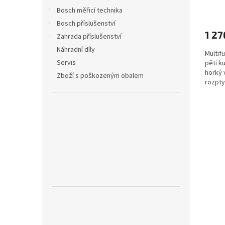
Bosch měřicí technika
Bosch příslušenství
1 27
Zahrada příslušenství
Náhradní díly
Multif
Servis
pěti k
horký 
Zboží s poškozeným obalem
rozpty
nastave