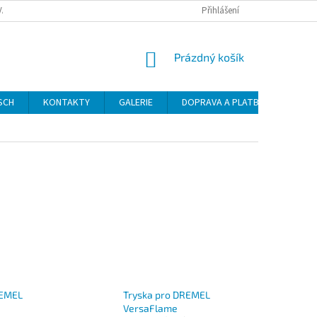
VAT
Přihlášení
NÁKUPNÍ
Prázdný košík
KOŠÍK
SCH
KONTAKTY
GALERIE
DOPRAVA A PLATBA
NÁVO
REMEL
Tryska pro DREMEL
VersaFlame