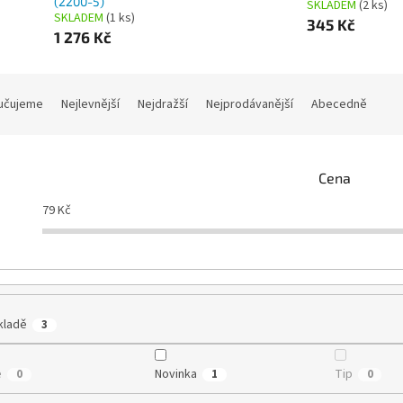
(2200-5)
SKLADEM
(2 ks)
SKLADEM
(1 ks)
345 Kč
1 276 Kč
učujeme
Nejlevnější
Nejdražší
Nejprodávanější
Abecedně
Cena
79
Kč
kladě
3
e
Novinka
Tip
0
1
0