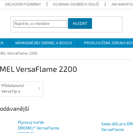
OBCHODNÍ PODMÍNKY
OCHRANA OSOBNÍCH ÚDAJŮ
JAK NAKUPO
HLEDAT
CH
NÁHRADNÍ DÍLY DREMEL A BOSCH
PRODLOUŽENÁ ZÁRUKA BO
MEL VersaFlame 2200
MEL VersaFlame 2200
Příslušenství
VersaTip a
VersaFlame
odávanější
Plynový hořák
Sada dílů pro D
DREMEL® VersaFlame
VersaFlame