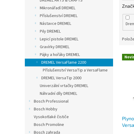
DREMEL ARTS & CRAFTS
Znač
Mikronářadí DREMEL
Příslušenství DREMEL
Nástavce DREMEL
Dre
Pily DREMEL
Polože
Lepicí pistole DREMEL
Gravírky DREMEL
V
Pájky a hořáky DREMEL
Novi
ý
DREMEL VersaFlame 2200
p
Příslušenství VersaTip a VersaFlame
i
DREMEL VersaTip 2000
s
Univerzální vrtačky DREMEL
p
r
Náhradní díly DREMEL
o
Bosch Professional
d
Bosch Hobby
u
Vysokotlaké čističe
Plyn
k
Bosch Promoline
Vers
t
ů
Bosch zahrada