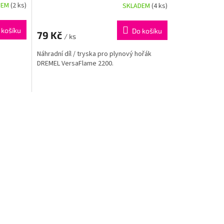
DEM
(2 ks)
SKLADEM
(4 ks)
 košíku
Do košíku
79 Kč
/ ks
Náhradní díl / tryska pro plynový hořák
DREMEL VersaFlame 2200.