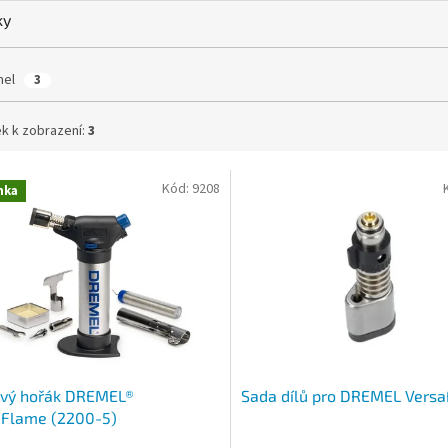
ky
mel
3
k k zobrazení:
3
Kód:
9208
nka
ový hořák DREMEL®
Sada dílů pro DREMEL Vers
aFlame (2200-5)