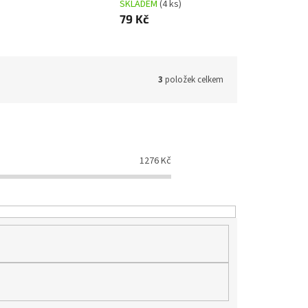
SKLADEM
(4 ks)
79 Kč
3
položek celkem
1276
Kč