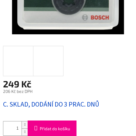
249 Kč
206 Kč bez DPH
Měrná
C. SKLAD, DODÁNÍ DO 3 PRAC. DNŮ
cena:
Přidat do košíku