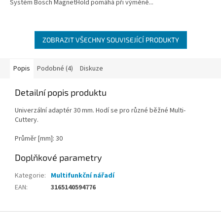
Systém Bosch MagnetHold pomáhá při výměně...
hvězdiček.
ZOBRAZIT VŠECHNY SOUVISEJÍCÍ PRODUKTY
Popis
Podobné (4)
Diskuze
Detailní popis produktu
Univerzální adaptér 30 mm. Hodí se pro různé běžné Multi-
Cuttery.
Průměr [mm]: 30
Doplňkové parametry
Kategorie
:
Multifunkční nářadí
EAN
:
3165140594776
Z