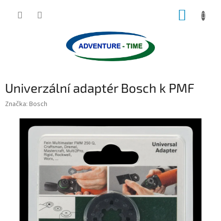
Přejít
NÁKUP
na
obsah
KOŠÍK
Univerzální adaptér Bosch k PMF
Značka:
Bosch