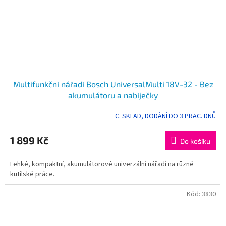
Multifunkční nářadí Bosch UniversalMulti 18V-32 - Bez
akumulátoru a nabíječky
C. SKLAD, DODÁNÍ DO 3 PRAC. DNŮ
Průměrné
hodnocení
produktu
1 899 Kč
Do košíku
je
5,0
Lehké, kompaktní, akumulátorové univerzální nářadí na různé
z
kutilské práce.
5
hvězdiček.
Kód:
3830