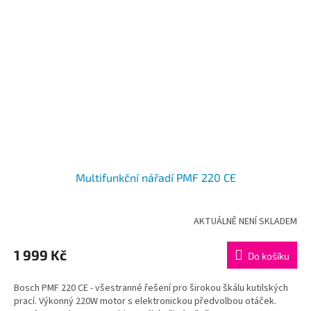
Multifunkční nářadí PMF 220 CE
AKTUÁLNĚ NENÍ SKLADEM
Průměrné
hodnocení
produktu
1 999 Kč
Do košíku
je
5,0
Bosch PMF 220 CE - všestranné řešení pro širokou škálu kutilských
z
prací. Výkonný 220W motor s elektronickou předvolbou otáček.
5