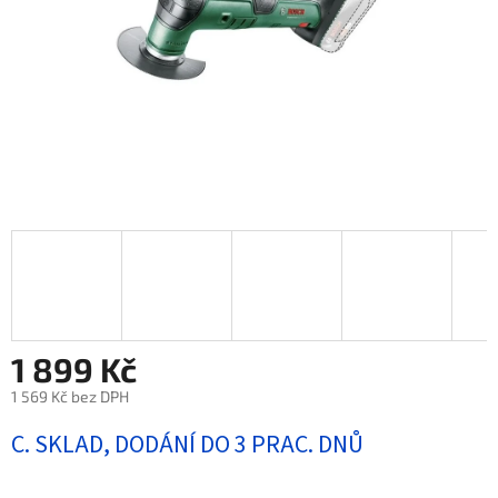
1 899 Kč
1 569 Kč bez DPH
Měrná
C. SKLAD, DODÁNÍ DO 3 PRAC. DNŮ
cena: