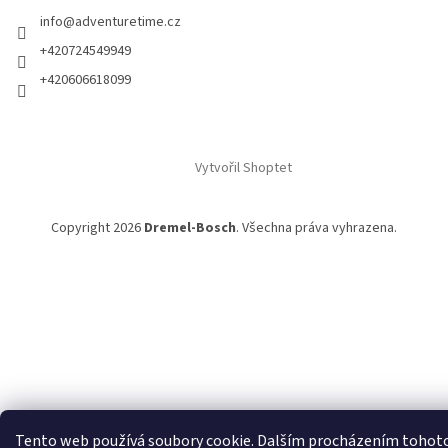
info
@
adventuretime.cz
+420724549949
+420606618099
Vytvořil Shoptet
Copyright 2026
Dremel-Bosch
. Všechna práva vyhrazena.
Tento web používá soubory cookie. Dalším procházením tohot