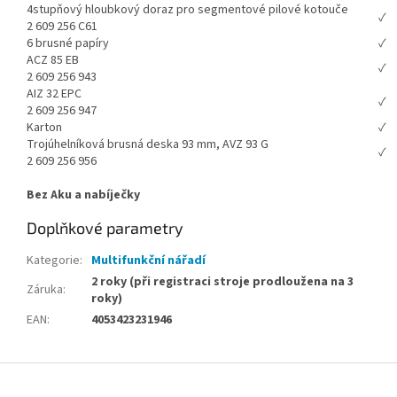
4stupňový hloubkový doraz pro segmentové pilové kotouče
✓
2 609 256 C61
6 brusné papíry
✓
ACZ 85 EB
✓
2 609 256 943
AIZ 32 EPC
✓
2 609 256 947
Karton
✓
Trojúhelníková brusná deska 93 mm, AVZ 93 G
✓
2 609 256 956
Bez Aku a nabíječky
Doplňkové parametry
Kategorie
:
Multifunkční nářadí
2 roky (při registraci stroje prodloužena na 3
Záruka
:
roky)
EAN
:
4053423231946
Z
á