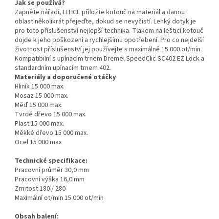
Jak se používá?
Zapněte nářadí, LEHCE přiložte kotouč na materiál a danou
oblast několikrát přejeďte, dokud se nevyčistí. Lehký dotyk je
pro toto příslušenství nejlepší technika. Tlakem na lešticí kotouč
dojde k jeho poškození a rychlejšímu opotřebení. Pro co nejdelší
životnost příslušenství jej používejte s maximálně 15 000 ot/min.
Kompatibilní s upínacím trnem Dremel SpeedClic SC402 EZ Lock a
standardním upínacím trnem 402.
Materiály a doporučené otáčky
Hliník 15 000 max.
Mosaz 15 000 max.
Měď 15 000 max.
Tvrdé dřevo 15 000 max.
Plast 15 000 max.
Měkké dřevo 15 000 max.
Ocel 15 000 max
Technické specifikace:
Pracovní průměr 30,0 mm
Pracovní výška 16,0 mm
Zrnitost 180 / 280
Maximální ot/min 15.000 ot/min
Obsah balení
: