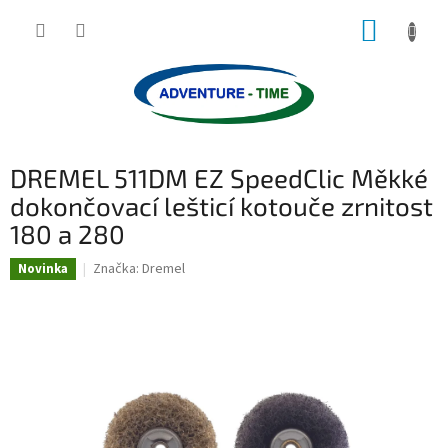
Přejít
NÁKUP
na
obsah
KOŠÍK
DREMEL 511DM EZ SpeedClic Měkké
dokončovací lešticí kotouče zrnitost
180 a 280
Značka:
Dremel
Novinka