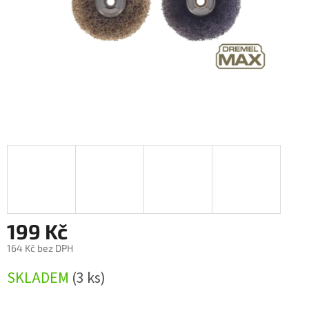
199 Kč
164 Kč bez DPH
Měrná
SKLADEM
(3 ks)
cena: