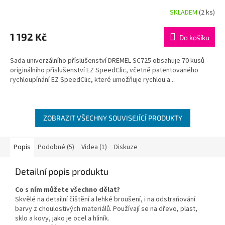
SKLADEM
(2 ks)
Průměrné
hodnocení
produktu
1 192 Kč
Do košíku
je
5,0
Sada univerzálního příslušenství DREMEL SC725 obsahuje 70 kusů
z
originálního příslušenství EZ SpeedClic, včetně patentovaného
5
rychloupínání EZ SpeedClic, které umožňuje rychlou a...
hvězdiček.
ZOBRAZIT VŠECHNY SOUVISEJÍCÍ PRODUKTY
Popis
Podobné (5)
Videa (1)
Diskuze
Detailní popis produktu
Co s ním můžete všechno dělat?
Skvělé na detailní čištění a lehké broušení, i na odstraňování
barvy z choulostivých materiálů. Používají se na dřevo, plast,
sklo a kovy, jako je ocel a hliník.