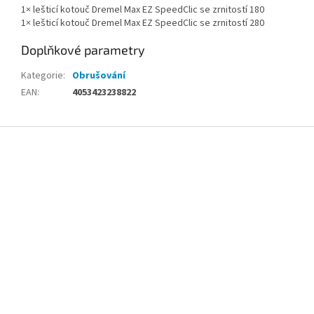
1× lešticí kotouč Dremel Max EZ SpeedClic se zrnitostí 180
1× lešticí kotouč Dremel Max EZ SpeedClic se zrnitostí 280
Doplňkové parametry
Kategorie
:
Obrušování
EAN
:
4053423238822
Z
á
p
a
t
í