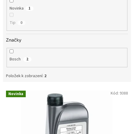
Novinka
1
Tip
0
Značky
Bosch
2
Položek k zobrazení:
2
V
Kód:
9388
Novinka
ý
p
i
s
p
r