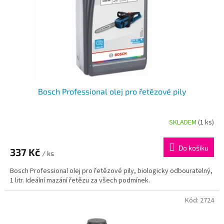
o
d
u
k
t
ů
Bosch Professional olej pro řetězové pily
SKLADEM
(1 ks)
Do košíku
337 Kč
/ ks
Bosch Professional olej pro řetězové pily, biologicky odbouratelný,
1 litr. Ideální mazání řetězu za všech podmínek.
Kód:
2724