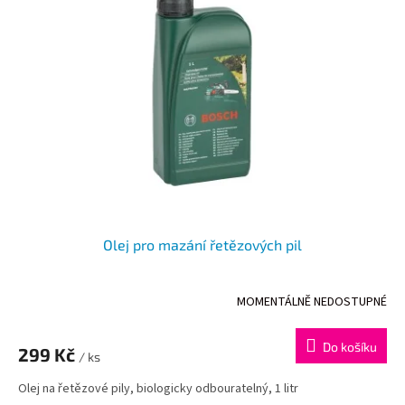
Olej pro mazání řetězových pil
MOMENTÁLNĚ NEDOSTUPNÉ
Průměrné
hodnocení
produktu
Do košíku
299 Kč
je
/ ks
5,0
Olej na řetězové pily, biologicky odbouratelný, 1 litr
z