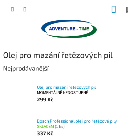
Přejít
NÁKUP
na
obsah
KOŠÍK
Olej pro mazání řetězových pil
Nejprodávanější
Olej pro mazání řetězových pil
MOMENTÁLNĚ NEDOSTUPNÉ
299 Kč
Bosch Professional olej pro řetězové pily
SKLADEM
(1 ks)
337 Kč