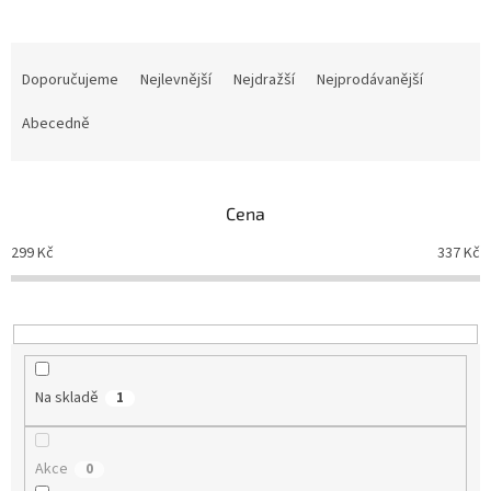
Ř
a
Doporučujeme
Nejlevnější
Nejdražší
Nejprodávanější
z
e
Abecedně
n
í
p
Cena
r
o
299
Kč
337
Kč
d
u
k
t
ů
Na skladě
1
Akce
0