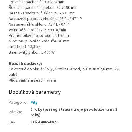
Řezná kapacita 0°: 70 x 270 mm
Řezná kapacita 45° pokos: 70 x 190 mm
Řezná kapacita 45° sklon: 48 x 270 mm
Nastavení pokosového úhlu: 47 ° L / 47 ° P
Nastavení úhlu sklonu: 45 ° L / 0 ° P
Volnoběžné otáčky: 5.500 ot/min
Průměr pilového kotouče: 216 mm
Ø otvoru pilového kotouče: 30 mm
Hmotnost: 13,5 kg
Jmenovitý příkon: 1.400 W
Rozsah dodávky:
1× kotouč do okružní pily, Optiline Wood, 216 × 30 × 2,8 mm, 24
zubů
Klíč s vnitřním šestihranem
Doplňkové parametry
Kategorie
:
Pily
2 roky (při registraci stroje prodloužena na 3
Záruka
:
roky)
EAN
:
3165140654265