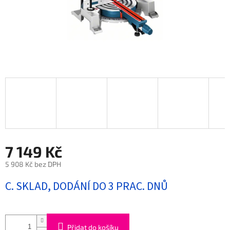
7 149 Kč
5 908 Kč bez DPH
Měrná
C. SKLAD, DODÁNÍ DO 3 PRAC. DNŮ
cena:
Přidat do košíku