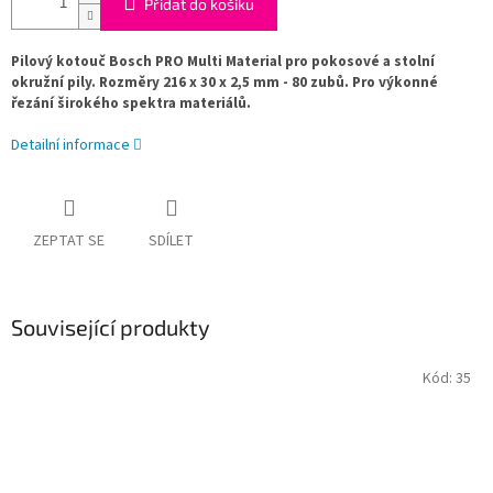
Přidat do košíku
Pilový kotouč Bosch PRO Multi Material pro pokosové a stolní
okružní pily. Rozměry
216 x 30 x 2,5 mm - 80
zubů. Pro výkonné
řezání širokého spektra materiálů.
Detailní informace
ZEPTAT SE
SDÍLET
Související produkty
Kód:
35