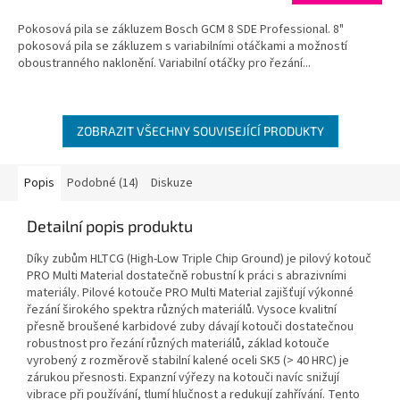
Pokosová pila se zákluzem Bosch GCM 8 SDE Professional. 8"
pokosová pila se zákluzem s variabilními otáčkami a možností
oboustranného naklonění. Variabilní otáčky pro řezání...
ZOBRAZIT VŠECHNY SOUVISEJÍCÍ PRODUKTY
Popis
Podobné (14)
Diskuze
Detailní popis produktu
Díky zubům HLTCG (High-Low Triple Chip Ground) je pilový kotouč
PRO Multi Material dostatečně robustní k práci s abrazivními
materiály. Pilové kotouče PRO Multi Material zajišťují výkonné
řezání širokého spektra různých materiálů. Vysoce kvalitní
přesně broušené karbidové zuby dávají kotouči dostatečnou
robustnost pro řezání různých materiálů, základ kotouče
vyrobený z rozměrově stabilní kalené oceli SK5 (> 40 HRC) je
zárukou přesnosti. Expanzní výřezy na kotouči navíc snižují
vibrace při používání, tlumí hlučnost a redukují zahřívání. Tento