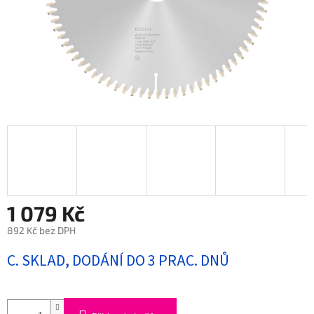
1 079 Kč
892 Kč bez DPH
Měrná
C. SKLAD, DODÁNÍ DO 3 PRAC. DNŮ
cena: