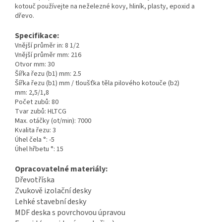
kotouč používejte na neželezné kovy, hliník, plasty, epoxid a
dřevo.
Specifikace:
Vnější průměr in: 8 1/2
Vnější průměr mm: 216
Otvor mm: 30
Šířka řezu (b1) mm: 2.5
Šířka řezu (b1) mm / tloušťka těla pilového kotouče (b2)
mm: 2,5/1,8
Počet zubů: 80
Tvar zubů: HLTCG
Max. otáčky (ot/min): 7000
Kvalita řezu: 3
Úhel čela °: -5
Úhel hřbetu °: 15
Opracovatelné materiály:
Dřevotříska
Zvukově izolační desky
Lehké stavební desky
MDF deska s povrchovou úpravou