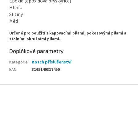
Epoxid (epoxidová pryskyřice)
Hliník
Slitiny
Měď
Určené pro použití s kapovacími pilami, pokosovými pilami a
stolními okružními pilami.
Doplňkové parametry
Kategorie
:
Bosch příslušenství
EAN
:
3165140317450
Z
á
p
a
t
í