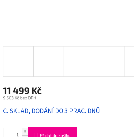
11 499 Kč
9 503 Kč bez DPH
Měrná
C. SKLAD, DODÁNÍ DO 3 PRAC. DNŮ
cena:
Přidat do košíku