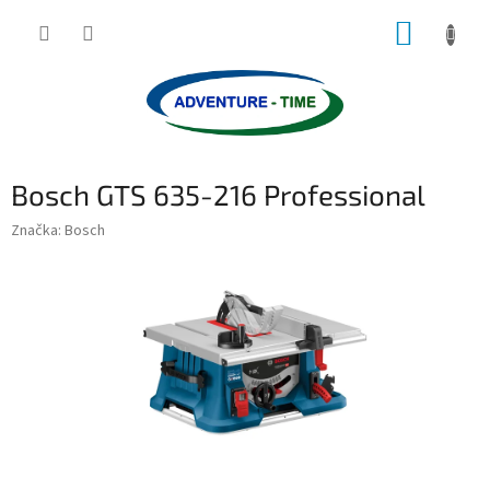
Přejít
NÁKUP
na
obsah
KOŠÍK
Bosch GTS 635-216 Professional
Značka:
Bosch