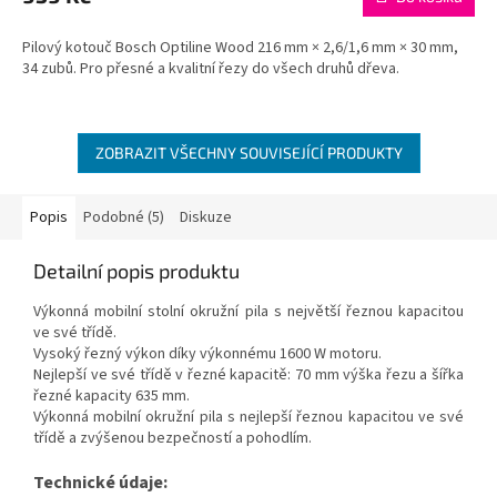
Pilový kotouč Bosch Optiline Wood 216 mm × 2,6/1,6 mm × 30 mm,
34 zubů. Pro přesné a kvalitní řezy do všech druhů dřeva.
ZOBRAZIT VŠECHNY SOUVISEJÍCÍ PRODUKTY
Popis
Podobné (5)
Diskuze
Detailní popis produktu
Výkonná mobilní stolní okružní pila s největší řeznou kapacitou
ve své třídě.
Vysoký řezný výkon díky výkonnému 1600 W motoru.
Nejlepší ve své třídě v řezné kapacitě: 70 mm výška řezu a šířka
řezné kapacity 635 mm.
Výkonná mobilní okružní pila s nejlepší řeznou kapacitou ve své
třídě a zvýšenou bezpečností a pohodlím.
Technické údaje: