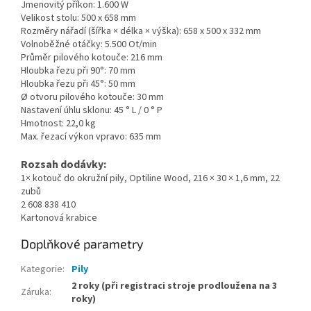
Jmenovitý příkon: 1.600 W
Velikost stolu: 500 x 658 mm
Rozměry nářadí (šířka × délka × výška): 658 x 500 x 332 mm
Volnoběžné otáčky: 5.500 Ot/min
Průměr pilového kotouče: 216 mm
Hloubka řezu při 90°: 70 mm
Hloubka řezu při 45°: 50 mm
Ø otvoru pilového kotouče: 30 mm
Nastavení úhlu sklonu: 45 ° L / 0 ° P
Hmotnost: 22,0 kg
Max. řezací výkon vpravo: 635 mm
Rozsah dodávky:
1× kotouč do okružní pily, Optiline Wood, 216 × 30 × 1,6 mm, 22
zubů
2 608 838 410
Kartonová krabice
Doplňkové parametry
Kategorie
:
Pily
2 roky (při registraci stroje prodloužena na 3
Záruka
:
roky)