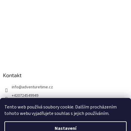
Kontakt
info
@
adventuretime.cz
+420724549949
+420606618099
Tento web používá soubory cookie. Dalším procházením
tohoto webu vyjadřujete souhlas s jejich používáním.
Nastavení
Vytvořil Shoptet