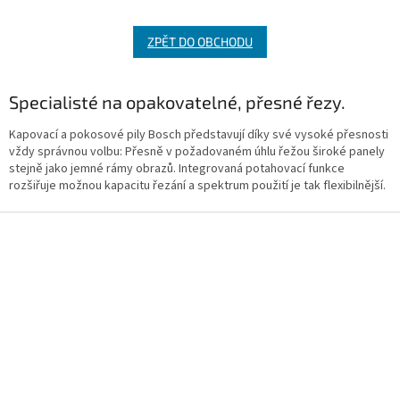
ZPĚT DO OBCHODU
Specialisté na opakovatelné, přesné řezy.
Kapovací a pokosové pily Bosch představují díky své vysoké přesnosti
vždy správnou volbu: Přesně v požadovaném úhlu řežou široké panely
stejně jako jemné rámy obrazů. Integrovaná potahovací funkce
rozšiřuje možnou kapacitu řezání a spektrum použití je tak flexibilnější.
Z
á
p
a
t
í