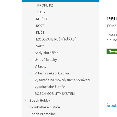
ů
PROFIL PZ
SADY
199
KLEŠTĚ
NOŽE
Měrná
199 Kč 
cena:
KLÍČE
Profes
IZOLOVANÉ RUČNÍ NÁŘADÍ
dlouho
SADY
Novi
Sady aku nářadí
Úhlové brusky
Vrtačky
Vrtací a sekací kladiva
Vysavače na mokré/suché vysávání
Vysokotlaké čističe
BOSCH MOBILITY SYSTEM
Bosch Hobby
Šrou
Vysokotlaké čističe
Bosch Promoline