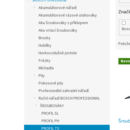
Bosch Professional
Akumulátorové nářadí
Znač
Akumulátorové rázové utahováky
Aku šroubováky s příklepem
Bos
Aku vrtací šroubováky
Brusky
Polože
Hoblíky
Horkovzdušné pistole
V
Frézky
Novi
ý
Míchadla
p
Pily
i
s
Pokosové pily
p
Profesionální zahradní nářadí
r
Ruční nářadí BOSCH PROFESSIONAL
o
ŠROUBOVÁKY
d
PROFIL SL
u
Šrou
PROFIL PH
k
t
PROFIL TX