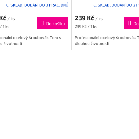
C. SKLAD, DODÁNÍ DO 3 PRAC. DNŮ
C. SKLAD, DODÁNÍ DO 3 
 Kč
239 Kč
/ ks
/ ks
Do košíku
Do
Měrná
/ 1 ks
239 Kč / 1 ks
cena:
ionální ocelový šroubovák Torx s
Profesionální ocelový šroubovák T
u životností
dlouhou životností
O
v
l
á
d
a
c
í
p
r
v
k
y
v