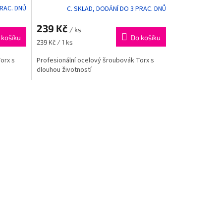
PRAC. DNŮ
C. SKLAD, DODÁNÍ DO 3 PRAC. DNŮ
239 Kč
/ ks
 košíku
Do košíku
Měrná
239 Kč / 1 ks
cena:
orx s
Profesionální ocelový šroubovák Torx s
dlouhou životností