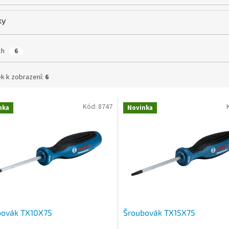
ky
ch
6
k k zobrazení:
6
Kód:
8747
nka
Novinka
bovák TX10X75
Šroubovák TX15X75