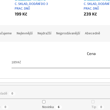
C. SKLAD, DODÁNÍ DO 3
C. SKLAD, DODÁNÍ
PRAC. DNŮ
PRAC. DNŮ
199 Kč
239 Kč
učujeme
Nejlevnější
Nejdražší
Nejprodávanější
Abecedně
Cena
189
Kč
kladě
0
e
Novinka
Tip
0
6
0