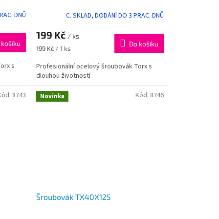
PRAC. DNŮ
C. SKLAD, DODÁNÍ DO 3 PRAC. DNŮ
199 Kč
/ ks
 košíku
Do košíku
Měrná
199 Kč / 1 ks
cena:
orx s
Profesionální ocelový šroubovák Torx s
dlouhou životností
Kód:
8743
Kód:
8746
Novinka
Šroubovák TX40X125