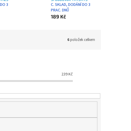
 DO 3
C. SKLAD, DODÁNÍ DO 3
PRAC. DNŮ
189 Kč
6
položek celkem
239
Kč