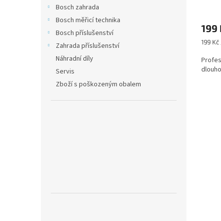
Bosch zahrada
Bosch měřicí technika
199
Bosch příslušenství
Měrná
199 Kč 
Zahrada příslušenství
cena:
Náhradní díly
Profes
dlouho
Servis
Zboží s poškozeným obalem