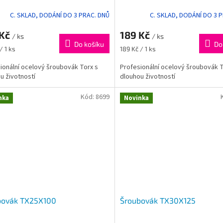
C. SKLAD, DODÁNÍ DO 3 PRAC. DNŮ
C. SKLAD, DODÁNÍ DO 3 
 Kč
189 Kč
/ ks
/ ks
Do košíku
Do
Měrná
/ 1 ks
189 Kč / 1 ks
cena:
ionální ocelový šroubovák Torx s
Profesionální ocelový šroubovák T
u životností
dlouhou životností
Kód:
8699
nka
Novinka
bovák TX25X100
Šroubovák TX30X125