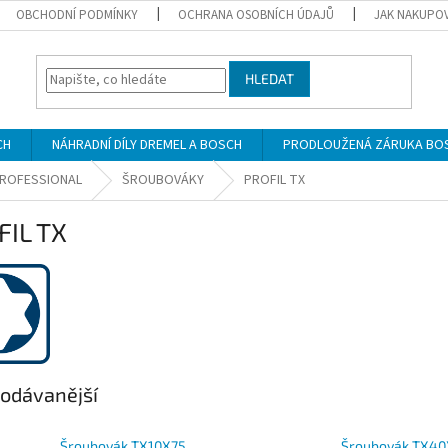
OBCHODNÍ PODMÍNKY
OCHRANA OSOBNÍCH ÚDAJŮ
JAK NAKUPO
HLEDAT
CH
NÁHRADNÍ DÍLY DREMEL A BOSCH
PRODLOUŽENÁ ZÁRUKA BO
 PROFESSIONAL
ŠROUBOVÁKY
PROFIL TX
FIL TX
odávanější
Šroubovák TX10X75
Šroubovák TX40