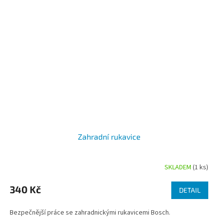
Zahradní rukavice
SKLADEM
(1 ks)
Průměrné
hodnocení
produktu
340 Kč
DETAIL
je
5,0
Bezpečnější práce se zahradnickými rukavicemi Bosch.
z