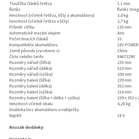
Tloušťka článků řetězu
1.1 mm
Řetěz
Řetěz Ore
Hmotnost (včetně řetězu, lišty a akumulátoru)
3,0 kg
hmotnost (včetně řetězu a lišty)
2,7 kg
Průměr střihu
135 mm
Automatické mazání olejem
Ano
Počet hnacích článků
33
Kompatibilita akumulátoru
18V POWER 
Země původu (vyrobeno v)
China
Číslo celního tarifu
84672290
Rozměry nářadí (šířka)
235 mm
Rozměry nářadí (délka)
510 mm
Rozměry nářadí (výška)
200 mm
Rozměry balení (šířka)
239 mm
Rozměry balení (délka)
352 mm
Rozměry balení (výška)
216 mm
Rozměry balení (šířka × délka × výška)
239 x 352 x
Hmotnost včetně obalu
4,28 kg
Dodávka bez akumulátoru a nabíječky
Napětí
18 V
Rozsah dodávky: