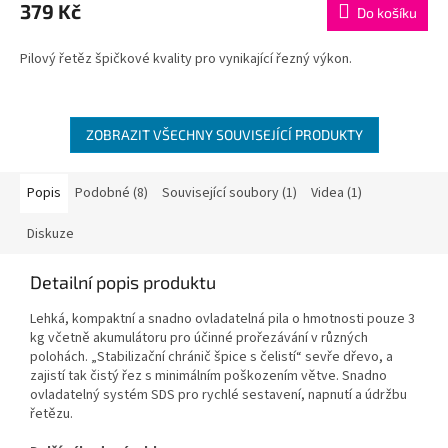
379 Kč
Do košíku
Pilový řetěz špičkové kvality pro vynikající řezný výkon.
ZOBRAZIT VŠECHNY SOUVISEJÍCÍ PRODUKTY
Popis
Podobné (8)
Související soubory (1)
Videa (1)
Diskuze
Detailní popis produktu
Lehká, kompaktní a snadno ovladatelná pila o hmotnosti pouze 3
kg včetně akumulátoru pro účinné prořezávání v různých
polohách. „Stabilizační chránič špice s čelistí“ sevře dřevo, a
zajistí tak čistý řez s minimálním poškozením větve. Snadno
ovladatelný systém SDS pro rychlé sestavení, napnutí a údržbu
řetězu.