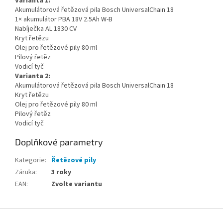
Varianta 1:
Akumulátorová řetězová pila Bosch UniversalChain 18
1× akumulátor PBA 18V 2.5Ah W-B
Nabíječka AL 1830 CV
Kryt řetězu
Olej pro řetězové pily 80 ml
Pilový řetěz
Vodicí tyč
Varianta 2:
Akumulátorová řetězová pila Bosch UniversalChain 18
Kryt řetězu
Olej pro řetězové pily 80 ml
Pilový řetěz
Vodicí tyč
Doplňkové parametry
Kategorie
:
Řetězové pily
Záruka
:
3 roky
EAN
:
Zvolte variantu
Z