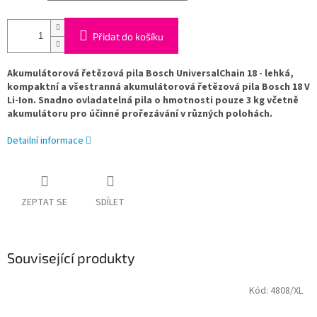
Přidat do košíku
Akumulátorová řetězová pila Bosch UniversalChain 18 - lehká,
kompaktní a všestranná akumulátorová řetězová pila Bosch 18 V
Li-Ion. Snadno ovladatelná pila o hmotnosti pouze 3 kg včetně
akumulátoru pro účinné prořezávání v různých polohách.
Detailní informace
ZEPTAT SE
SDÍLET
Související produkty
Kód:
4808/XL