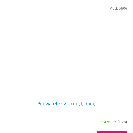
5
Kód:
5606
hvězdiček.
Pilový řetěz 20 cm (1,1 mm)
SKLADEM
(1 ks)