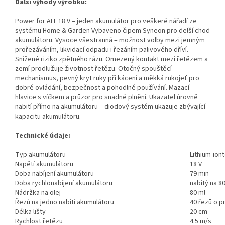
Další výhody výrobku:
Power for ALL 18 V – jeden akumulátor pro veškeré nářadí ze
systému Home & Garden Vybaveno čipem Syneon pro delší chod
akumulátoru. Vysoce všestranná – možnost volby mezi jemným
prořezáváním, likvidací odpadu i řezáním palivového dříví.
Snížené riziko zpětného rázu. Omezený kontakt mezi řetězem a
zemí prodlužuje životnost řetězu. Otočný spouštěcí
mechanismus, pevný kryt ruky při kácení a měkká rukojeť pro
dobré ovládání, bezpečnost a pohodlné používání. Mazací
hlavice s víčkem a průzor pro snadné plnění. Ukazatel úrovně
nabití přímo na akumulátoru – diodový systém ukazuje zbývající
kapacitu akumulátoru.
Technické údaje:
Typ akumulátoru
Lithium-ion
Napětí akumulátoru
18 V
Doba nabíjení akumulátoru
79 min
Doba rychlonabíjení akumulátoru
nabitý na 8
Nádržka na olej
80 ml
Řezů na jedno nabití akumulátoru
40 řezů o p
Délka lišty
20 cm
Rychlost řetězu
4.5 m/s