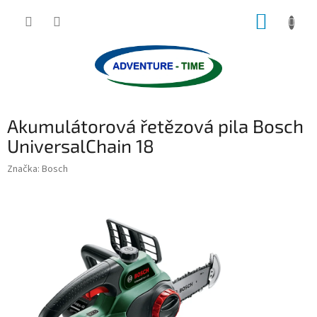
Přejít
NÁKUP
na
obsah
KOŠÍK
Akumulátorová řetězová pila Bosch
UniversalChain 18
Značka:
Bosch