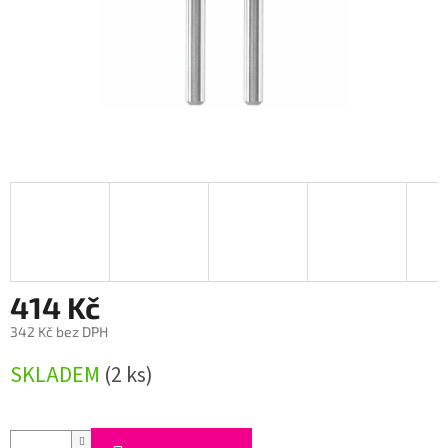
414 Kč
342 Kč bez DPH
Měrná
SKLADEM
(2 ks)
cena: