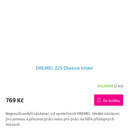
DREMEL 225 Ohebná hřídel
SKLADEM
(1 ks)
Průměrné
hodnocení
produktu
769 Kč
Do košíku
je
5,0
Nejpoužívanější nástavec od společnosti DREMEL. Ideální nástavec
z
pro jemnou a přesnou práci nebo pro práci na hůře přístupných
5
místech.
hvězdiček.