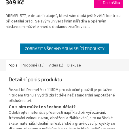
349 Kč
Do košíku
DREMEL 577 je detailní rukojeť, která vám dodá ještě větší kontrolu
při detailní práci. Se svým univerzálním nářadím a opěrným
nástavcem můžete hned s dodanou značkovací...
ZOBRAZIT VŠECHNY SOUVISEJÍCÍ PRODUKTY
Popis
Podobné (15)
Videa (1)
Diskuze
Detailní popis produktu
Řezací bit Dremel Max 115DM pro náročné použití je potažen
nitridem titanu a vydrží 2krát déle než standardní nepotažené
příslušenství.
Co s ním můžete všechno dělat?
Odebírejte materiál s přesností například při vyřezávání,
frézování volnou rukou, obrážení a žlábkování, a to na široké
škále materiálů. Ideální na řezbářské a gravírovací projekty se