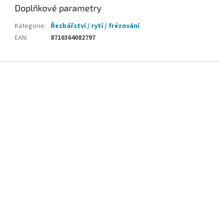
Doplňkové parametry
Kategorie
:
Řezbářství / rytí / frézování
EAN
:
8710364082797
Z
á
p
a
t
í