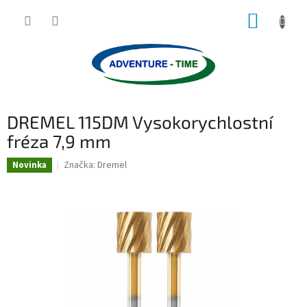
Přejít
NÁKUP
na
obsah
KOŠÍK
DREMEL 115DM Vysokorychlostní
fréza 7,9 mm
Značka:
Dremel
Novinka