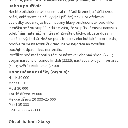
dřevem, plastem a měkkými kovy, jako je hliník, měď a mosaz.
Jak se používá?
Nechte příslušenství a univerzální nářadí Dremel, ať dělá svou
práci, aniž byste na něj vyvíjeli přílišný tlak. Pro efektivní
výsledky používejte boční strany hlavy příslušenství pod úhlem
menším než 90 stupňů. Zdá se vám, že se příslušenství namísto
odebírání materiálů jen třese? Zvyšte otáčky, abyste dosáhli
hladších výsledků. Než se pustíte do svého kutilského projektu,
podívejte se na ikonu či video, nebo nejdříve na zkoušku
použijte odpadní kus materiálu.
Rozšiřte své možnosti s těmito nástavci: ohebná hřídel (225);
stojan nářadí s ohebnou hřídelí (2222); nástavec pro jemnou práci
(577); svěrák Multi-Vise (2500)
Doporučené otáčky (ot/min):
Hliník 30 000
Mosaz 30 000
Měď 30 000
Tvrdé dřevo 35 000
Měkké dřevo 20 000–25 000
Plast 35 000
Ocel 20 000–25 000
Obsah balení: 2 kusy