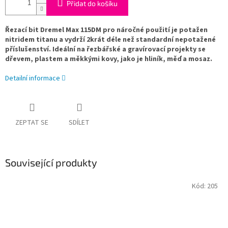
Přidat do košíku
Řezací bit Dremel Max 115DM pro náročné použití je potažen
nitridem titanu a vydrží 2krát déle než standardní nepotažené
příslušenství. Ideální na řezbářské a gravírovací projekty se
dřevem, plastem a měkkými kovy, jako je hliník, měď a mosaz.
Detailní informace
ZEPTAT SE
SDÍLET
Související produkty
Kód:
205