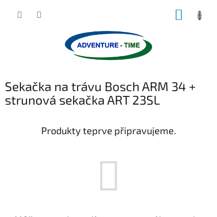
Přejít
NÁKUP
na
obsah
KOŠÍK
Sekačka na trávu Bosch ARM 34 +
strunová sekačka ART 23SL
Produkty teprve připravujeme.