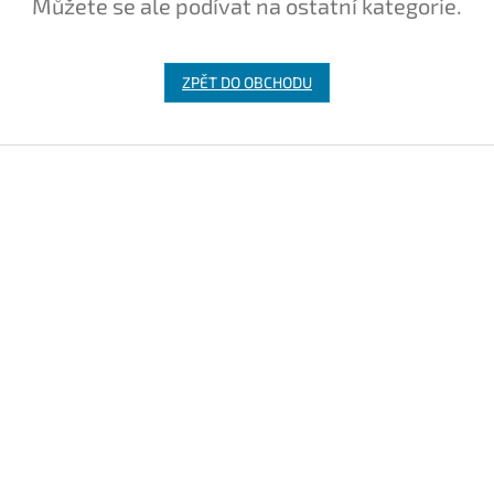
Můžete se ale podívat na ostatní kategorie.
ZPĚT DO OBCHODU
Z
á
p
a
t
í