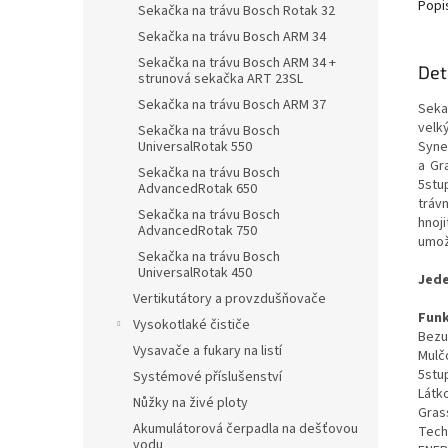
Popi
Sekačka na trávu Bosch Rotak 32
Sekačka na trávu Bosch ARM 34
Sekačka na trávu Bosch ARM 34 +
Det
strunová sekačka ART 23SL
Sekačka na trávu Bosch ARM 37
Seka
velk
Sekačka na trávu Bosch
Syne
UniversalRotak 550
a Gr
Sekačka na trávu Bosch
5stu
AdvancedRotak 650
tráv
Sekačka na trávu Bosch
hnoji
AdvancedRotak 750
umož
Sekačka na trávu Bosch
UniversalRotak 450
Jede
Vertikutátory a provzdušňovače
Fun
Vysokotlaké čističe
Bezu
Vysavače a fukary na listí
Mulč
5stu
Systémové příslušenství
Látk
Nůžky na živé ploty
Gras
Akumulátorová čerpadla na dešťovou
Tech
vodu