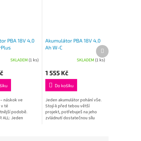
or PBA 18V 4,0
Akumulátor PBA 18V 4,0
rPlus
Ah W-C
Další
produkt
SKLADEM
(1 ks)
SKLADEM
(1 ks)
Průměrné
hodnocení
č
1 555 Kč
produktu
je
5,0
šíku
Do košíku
z
5
– náskok ve
Jeden akumulátor pohání vše.
hvězdiček.
 v té
Stojí-li před tebou větší
tnější podobě.
projekt, potřebuješ na jeho
 ALL: Jeden
zvládnutí dostatečnou sílu
 a jedna nabíječka
a flexibilitu. Nabízíme vám
ystém nářadí Home &
řešení v podobě systému...
3 %...