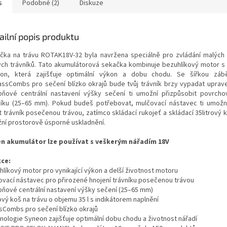
s
Podobné (2)
Diskuze
ailní popis produktu
čka na trávu ROTAK18V-32 byla navržena speciálně pro zvládání malých
ých trávníků. Tato akumulátorová sekačka kombinuje bezuhlíkový motor s 
on, která zajišťuje optimální výkon a dobu chodu. Se šířkou zá
assCombs pro sečení blízko okrajů bude tvůj trávník brzy vypadat uprave
pňové centrální nastavení výšky sečení ti umožní přizpůsobit povrch
níku (25–65 mm). Pokud budeš potřebovat, mulčovací nástavec ti umožn
t trávník posečenou trávou, zatímco skládací rukojeť a skládací 35litrový 
ní prostorově úsporné uskladnění.
n akumulátor lze používat s veškerým nářadím 18V
kce:
hlíkový motor pro vynikající výkon a delší životnost motoru
ovací nástavec pro přirozené hnojení trávníku posečenou trávou
pňové centrální nastavení výšky sečení (25–65 mm)
ový koš na trávu o objemu 35 l s indikátorem naplnění
sCombs pro sečení blízko okrajů
nologie Syneon zajišťuje optimální dobu chodu a životnost nářadí