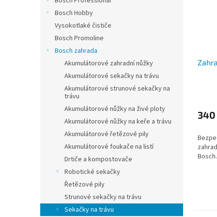
Bosch Professional
Bosch Hobby
Vysokotlaké čističe
Bosch Promoline
Bosch zahrada
Zahra
Akumulátorové zahradní nůžky
Akumulátorové sekačky na trávu
Akumulátorové strunové sekačky na
Průmě
trávu
hodno
Akumulátorové nůžky na živé ploty
produ
340
je
Akumulátorové nůžky na keře a trávu
5,0
Akumulátorové řetězové pily
Bezpeč
z
Akumulátorové foukače na listí
zahrad
5
Bosch.
hvězdi
Drtiče a kompostovače
Robotické sekačky
Řetězové pily
Strunové sekačky na trávu
Sekačky na trávu