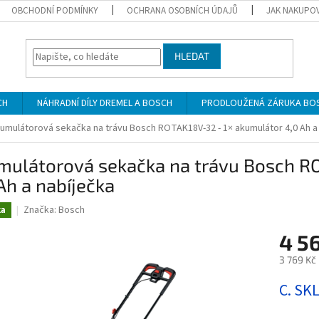
OBCHODNÍ PODMÍNKY
OCHRANA OSOBNÍCH ÚDAJŮ
JAK NAKUPO
HLEDAT
CH
NÁHRADNÍ DÍLY DREMEL A BOSCH
PRODLOUŽENÁ ZÁRUKA BO
umulátorová sekačka na trávu Bosch ROTAK18V-32 - 1× akumulátor 4,0 Ah a
mulátorová sekačka na trávu Bosch R
Ah a nabíječka
Značka:
Bosch
ka
4 5
3 769 Kč
Měrná
C. SK
cena: