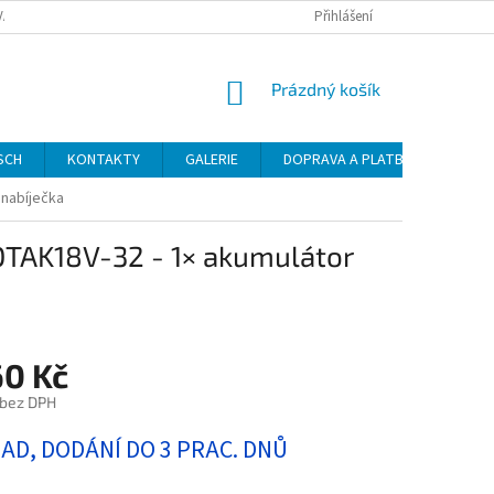
VAT
Přihlášení
NÁKUPNÍ
Prázdný košík
KOŠÍK
SCH
KONTAKTY
GALERIE
DOPRAVA A PLATBA
NÁVO
 nabíječka
OTAK18V-32 - 1× akumulátor
60 Kč
 bez DPH
LAD, DODÁNÍ DO 3 PRAC. DNŮ