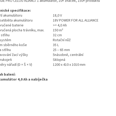
GIE PRO CELOU ALIANCI: 1 akumulátor, 10+ značek, 150+ produktů
nické specifikace:
tí akumulátoru
18,0 V
atibilita akumulátoru
18V POWER FOR ALL ALLIANCE
ručené baterie
>= 4,0 Ah
ručená plocha trávníku, max.
150 m²
 střihu
32 cm
 systém
Rotační nůž
m sběrného koše
35 L
 střihu
25 – 65 mm
avování žací výšky
5násobné, centrální
rukojeti
Sklopná
ry nářadí (D × Š × V)
1200 x 410 x 1010 mm
h balení:
kumulátor 4,0 Ah a nabíječka