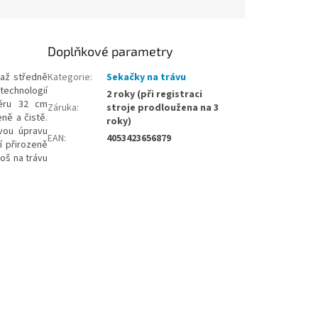
Doplňkové parametry
 až středně
Kategorie
:
Sekačky na trávu
technologií
2 roky (při registraci
běru 32 cm
Záruka
:
stroje prodloužena na 3
ně a čistě.
roky)
ovou úpravu
EAN
:
4053423656879
í přirozeně
koš na trávu