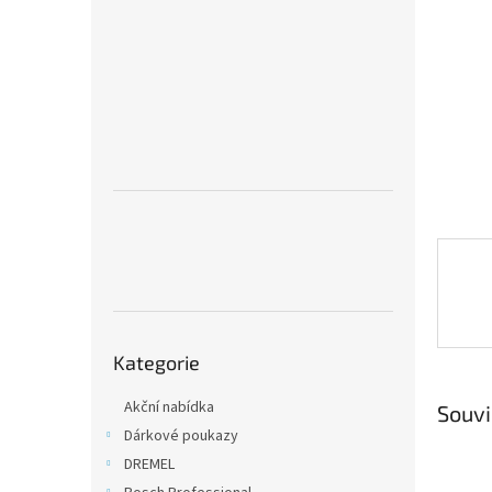
n
e
l
Přeskočit
Kategorie
kategorie
Akční nabídka
Souvi
Dárkové poukazy
DREMEL