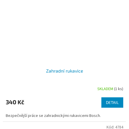
Zahradní rukavice
SKLADEM
(1 ks)
Průměrné
hodnocení
produktu
340 Kč
DETAIL
je
5,0
Bezpečnější práce se zahradnickými rukavicemi Bosch.
z
5
Kód:
4784
hvězdiček.