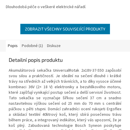
5,0
Dlouhodobá péče o veškeré elektrické nářadí.
z
5
hvězdiček.
ZOBRAZIT VŠECHNY SOUVISEJÍCÍ PRODUKTY
Popis
Podobné (1)
Diskuze
Detailní popis produktu
Akumulátorová sekačka UniversalRotak 2x18V-37-550 zapůsobí
svou silou a praktičností. Je ideální na sečení dlouhé i krátké
trávy na středních až velkých trávnících, a to díky vysoce účinné
kombinaci 36V (2× 18 V) elektroniky a bezuhlíkového motoru,
které zajišťují vynikající postup sečení a delší servisní životnost.
Tato sekačka se vyznačuje šířkou sečení 37 cm a snadno
nastavitelnou výškou sečení od 25 mm do 70 mm s centrální
páčkou s pěti stupni. Domácí zahradníci ocení rukojeti Ergoflex
a skládací textilní 40litrový koš, který sbírá posečenou trávu
během práce, a integrovaný indikátor, který vás upozorní, že je
koš plný. Zabudovaná technologie Bosch Syneon poskytuje