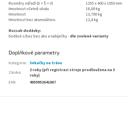
Rozměry nářadí (D × Š × V)
1355 x 400 x 1050 mm
Hmotnost včetně obalu
18,00 kg
Hmotnost
13,700 kg
Hmotnost bez akumulátoru
12,4 kg
Rozsah dodávky:
Dodává s/bez bez aku a nabíječky -
dle zvolené varianty
Doplňkové parametry
Kategorie
:
Sekačky na trávu
2 roky (při registraci stroje prodloužena na 3
Záruka
:
roky)
EAN
:
4059952641867
Z
á
p
a
t