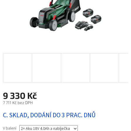
9 330 Kč
7 711 Kč bez DPH
Měrná
C. SKLAD, DODÁNÍ DO 3 PRAC. DNŮ
cena:
V balení