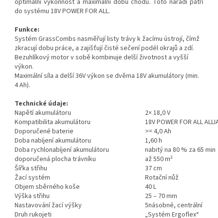
optimální výkonnost a maximální dobu chodu. Toto nářadí patří
do systému 18V POWER FOR ALL.
Funkce:
Systém
GrassCombs nasměřují listy trávy k žacímu ústrojí, čímž
zkracují dobu práce, a zajišťují čisté sečení podél okrajů a zdí.
Bezuhlíkový motor v sobě kombinuje delší životnost a vyšší
výkon.
Maximální síla a delší 36V výkon se dvěma 18V akumulátory (min.
4 Ah).
Technické údaje:
Napětí akumulátoru
2× 18,0 V
Kompatibilita akumulátoru
18V POWER FOR ALL ALLI
Doporučené baterie
>= 4,0 Ah
Doba nabíjení akumulátoru
1,60 h
Doba rychlonabíjení akumulátoru
nabitý na 80 % za 65 min
doporučená plocha trávníku
až 550 m²
Šířka střihu
37 cm
Žací systém
Rotační nůž
Objem sběrného koše
40 L
Výška střihu
25 – 70 mm
Nastavování žací výšky
5násobné, centrální
Druh rukojeti
„Systém Ergoflex“