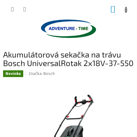
Přejít
NÁKUP
na
obsah
KOŠÍK
Akumulátorová sekačka na trávu
Bosch UniversalRotak 2x18V-37-550
Značka:
Bosch
Novinka