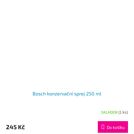
Bosch konzervační sprej 250 ml
SKLADEM
(1 ks)
Průměrné
hodnocení
produktu
245 Kč
Do košíku
je