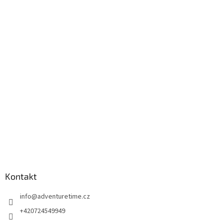
Kontakt
info
@
adventuretime.cz
+420724549949