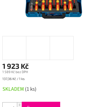
1 923 Kč
1 589 Kč bez DPH
Měrná
137,36 Kč / 1 ks
cena:
SKLADEM
(1 ks)