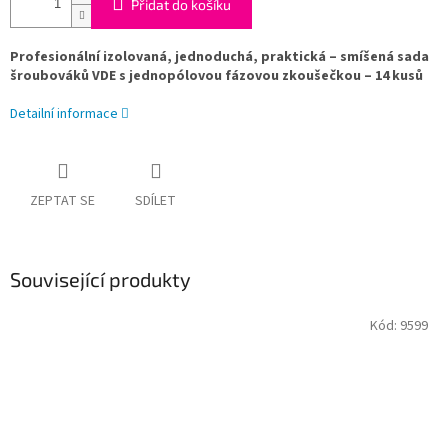
Přidat do košíku
Profesionální i
zolovaná, jednoduchá, praktická – smíšená sada
šroubováků VDE s jednopólovou fázovou zkoušečkou – 14 kusů
Detailní informace
ZEPTAT SE
SDÍLET
Související produkty
Kód:
9599