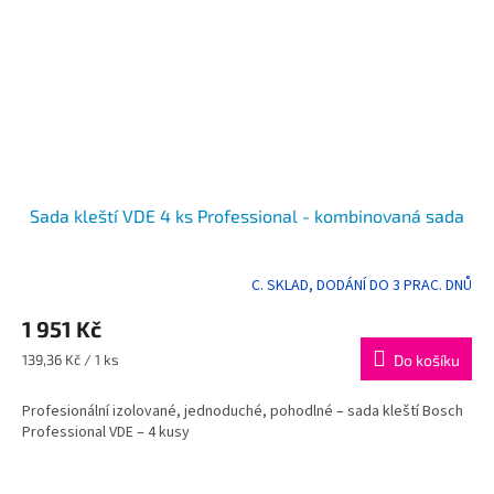
Sada kleští VDE 4 ks Professional - kombinovaná sada
C. SKLAD, DODÁNÍ DO 3 PRAC. DNŮ
1 951 Kč
Měrná
139,36 Kč / 1 ks
Do košíku
cena:
Profesionální izolované, jednoduché, pohodlné – sada kleští Bosch
Professional VDE – 4 kusy