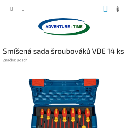
Přejít
NÁKUP
na
obsah
KOŠÍK
Smíšená sada šroubováků VDE 14 ks
Značka:
Bosch