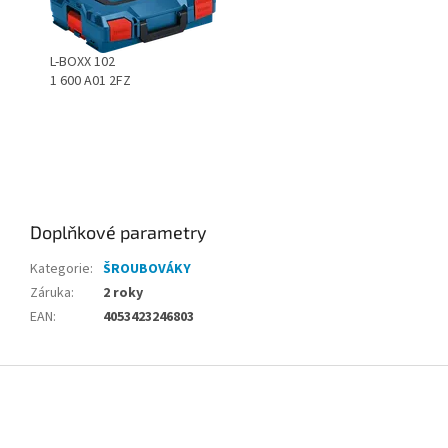
L-BOXX 102
1 600 A01 2FZ
Doplňkové parametry
Kategorie
:
ŠROUBOVÁKY
Záruka
:
2 roky
EAN
:
4053423246803
Z
á
p
a