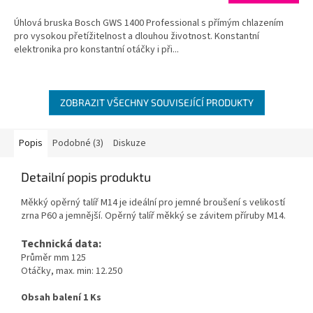
5,0
Úhlová bruska Bosch GWS 1400 Professional s přímým chlazením
z
pro vysokou přetížitelnost a dlouhou životnost. Konstantní
5
elektronika pro konstantní otáčky i při...
hvězdiček.
ZOBRAZIT VŠECHNY SOUVISEJÍCÍ PRODUKTY
Popis
Podobné (3)
Diskuze
Detailní popis produktu
Měkký opěrný talíř M14 je ideální pro jemné broušení s velikostí
zrna P60 a jemnější. Opěrný talíř měkký se závitem příruby M14.
Technická data:
Průměr mm 125
Otáčky, max. min: 12.250
Obsah balení 1 Ks