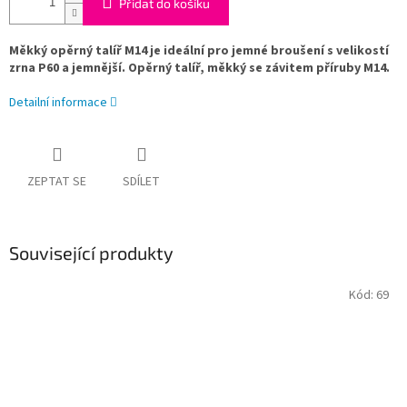
Přidat do košíku
Měkký opěrný talíř M14 je ideální pro jemné broušení s velikostí
zrna P60 a jemnější. Opěrný talíř, měkký se závitem příruby M14.
Detailní informace
ZEPTAT SE
SDÍLET
Související produkty
Kód:
69