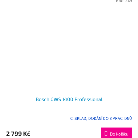
Kód:
349
Bosch GWS 1400 Professional
C. SKLAD, DODÁNÍ DO 3 PRAC. DNŮ
Průměrné
hodnocení
produktu
2 799 Kč
Do košíku
je