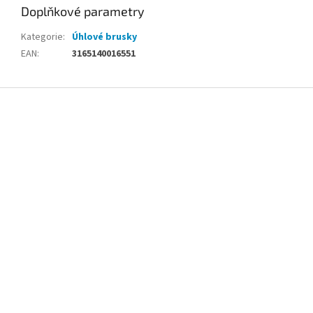
Doplňkové parametry
Kategorie
:
Úhlové brusky
EAN
:
3165140016551
Z
á
p
a
t
í