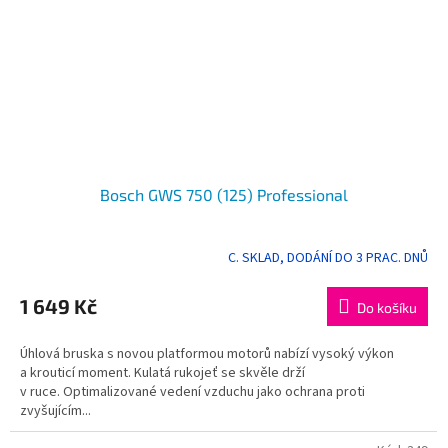
Bosch GWS 750 (125) Professional
C. SKLAD, DODÁNÍ DO 3 PRAC. DNŮ
Průměrné
hodnocení
produktu
1 649 Kč
Do košíku
je
5,0
Úhlová bruska s novou platformou motorů nabízí vysoký výkon
z
a krouticí moment. Kulatá rukojeť se skvěle drží
5
v ruce. Optimalizované vedení vzduchu jako ochrana proti
hvězdiček.
zvyšujícím...