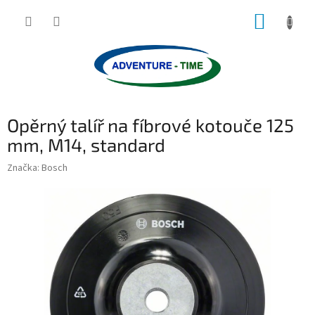
Přejít
NÁKUP
na
obsah
KOŠÍK
Opěrný talíř na fíbrové kotouče 125
mm, M14, standard
Značka:
Bosch