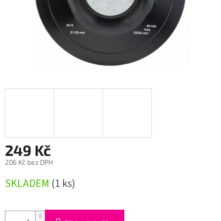
249 Kč
206 Kč bez DPH
Měrná
SKLADEM
(1 ks)
cena: