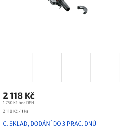
2 118 Kč
1 750 Kč bez DPH
Měrná
2 118 Kč / 1 ks
cena:
C. SKLAD, DODÁNÍ DO 3 PRAC. DNŮ