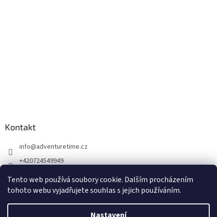
Kontakt
info
@
adventuretime.cz
+420724549949
+420606618099
Tento web používá soubory cookie. Dalším procházením
tohoto webu vyjadřujete souhlas s jejich používáním.
Nastavení