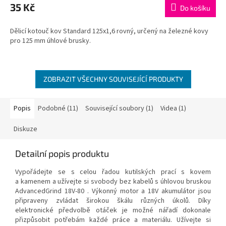
35 Kč
Do košíku
Dělicí kotouč kov Standard 125x1,6 rovný, určený na železné kovy
pro 125 mm úhlové brusky.
ZOBRAZIT VŠECHNY SOUVISEJÍCÍ PRODUKTY
Popis
Podobné (11)
Související soubory (1)
Videa (1)
Diskuze
Detailní popis produktu
Vypořádejte se s celou řadou kutilských prací s kovem
a kamenem a užívejte si svobody bez kabelů s úhlovou bruskou
AdvancedGrind 18V-80 . Výkonný motor a 18V akumulátor jsou
připraveny zvládat širokou škálu různých úkolů. Díky
elektronické předvolbě otáček je možné nářadí dokonale
přizpůsobit potřebám každé práce a materiálu. Užívejte si