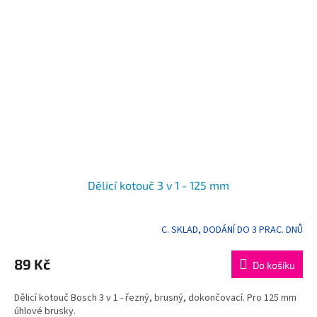
Dělicí kotouč 3 v 1 - 125 mm
C. SKLAD, DODÁNÍ DO 3 PRAC. DNŮ
Průměrné
hodnocení
produktu
89 Kč
Do košíku
je
5,0
Dělicí kotouč Bosch 3 v 1 - řezný, brusný, dokončovací. Pro 125 mm
z
úhlové brusky.
5