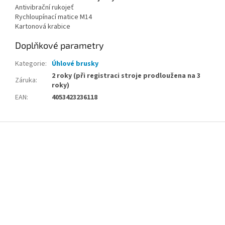
Antivibrační rukojeť
Rychloupínací matice M14
Kartonová krabice
Doplňkové parametry
Kategorie
:
Úhlové brusky
2 roky (při registraci stroje prodloužena na 3
Záruka
:
roky)
EAN
:
4053423236118
Z
á
p
a
t
í