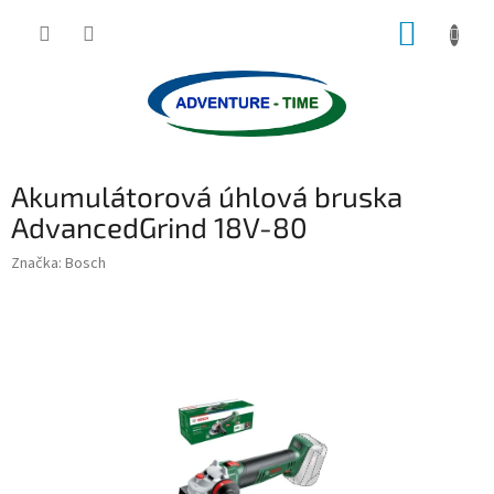
Přejít
NÁKUP
na
obsah
KOŠÍK
Akumulátorová úhlová bruska
AdvancedGrind 18V-80
Značka:
Bosch