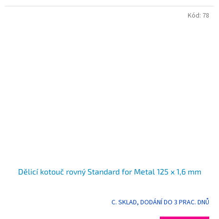
hvězdiček.
Kód:
78
Dělicí kotouč rovný Standard for Metal 125 x 1,6 mm
C. SKLAD, DODÁNÍ DO 3 PRAC. DNŮ