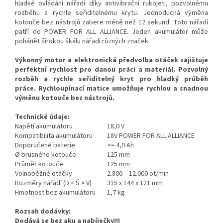
hladké ovládání nářadí díky antivibrační rukojeti, pozvolnému
rozběhu a rychle seřiditelnému krytu. Jednoduchá výměna
kotouče bez nástrojů zabere méně než 12 sekund. Toto nářadí
patří do POWER FOR ALL ALLIANCE. Jeden akumulátor může
pohánět širokou škálu nářadí různých značek.
Výkonný motor a elektronická předvolba otáček zajišťuje
perfektní rychlost pro danou práci a materiál.
Pozvolný
rozběh a rychle seřiditelný kryt pro hladký průběh
práce.
Rychloupínací matice umožňuje rychlou a snadnou
výměnu kotouče bez nástrojů.
Technické údaje:
Napětí akumulátoru
18,0 V
Kompatibilita akumulátoru
18V POWER FOR ALL ALLIANCE
Doporučené baterie
>= 4,0 Ah
Ø brusného kotouče
125 mm
Průměr kotouče
125 mm
Volnoběžné otáčky
2.800 – 12.000 ot/min
Rozměry nářadí (D × Š × V)
315 x 144 x 121 mm
Hmotnost bez akumulátoru
1,7 kg
Rozsah dodávky:
Dodává se bez aku a nabíječky!!!