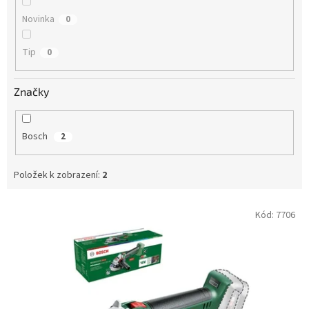
Novinka
0
Tip
0
Značky
Bosch
2
Položek k zobrazení:
2
V
Kód:
7706
ý
p
i
s
p
r