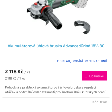
o
d
u
k
t
ů
Akumulátorová úhlová bruska AdvancedGrind 18V-80
C. SKLAD, DODÁNÍ DO 3 PRAC. DNŮ
2 118 Kč
/ ks
Do košíku
Měrná
2 118 Kč / 1 ks
cena:
Pohodlná a praktická akumulátorová úhlová bruska s regulací
otáček a optimální ovladatelností pro širokou škálu kutilských prací.
Kód:
8920