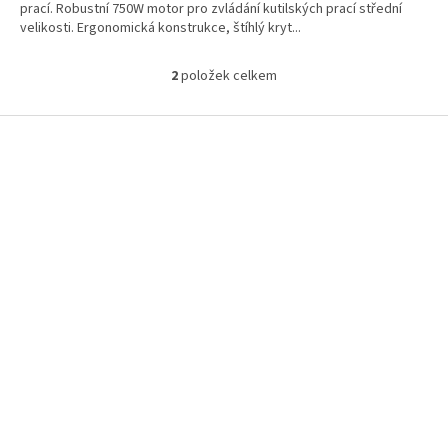
prací. Robustní 750W motor pro zvládání kutilských prací střední
velikosti. Ergonomická konstrukce, štíhlý kryt...
2
položek celkem
O
v
l
Z
á
á
d
p
a
a
c
t
í
í
p
r
v
k
y
v
ý
p
i
s
u