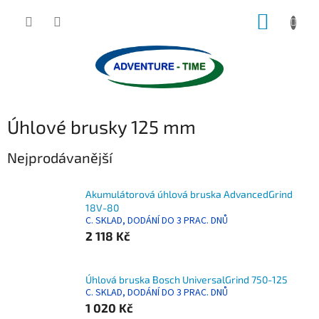
Přejít
NÁKUP
na
obsah
KOŠÍK
Úhlové brusky 125 mm
Nejprodávanější
Akumulátorová úhlová bruska AdvancedGrind
18V-80
C. SKLAD, DODÁNÍ DO 3 PRAC. DNŮ
2 118 Kč
Úhlová bruska Bosch UniversalGrind 750-125
C. SKLAD, DODÁNÍ DO 3 PRAC. DNŮ
1 020 Kč