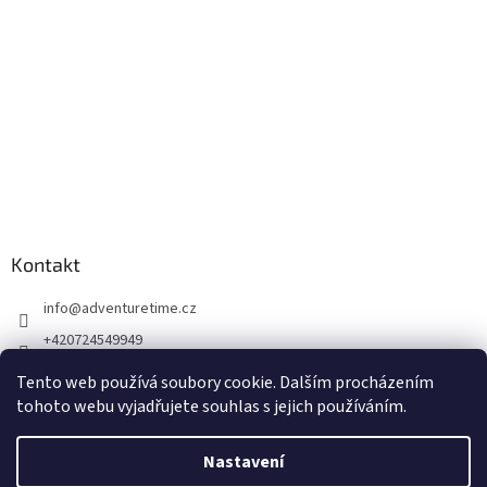
Kontakt
info
@
adventuretime.cz
+420724549949
+420606618099
Tento web používá soubory cookie. Dalším procházením
tohoto webu vyjadřujete souhlas s jejich používáním.
Nastavení
Vytvořil Shoptet