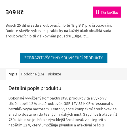
hodnocení
produktu
349 Kč
Do košíku
je
5,0
Bosch 25 dílná sada šroubovacích bitů "Big Bit" pro šroubování.
z
Budete skvěle vybaveni prakticky na každý úkol: obsáhlá sada
5
šroubovacích bitů v šikovném pouzdru „Big-Bit“...
hvězdiček.
ZOBRAZIT VŠECHNY SOUVISEJÍCÍ PRODUKTY
Popis
Podobné (16)
Diskuze
Detailní popis produktu
Dokonalé vyvážený kompaktní styl, produktivita a výkon v
třídě napětí 12 V: aku šroubovák GSR 12V-35 HX Professional s
bezuhlíkovým motorem. Tento vysoce kompaktní šroubovák se
snadno dostane i do těsných a úzkých míst. S rychlostí otáčení 1
750 ot/min se jedná o nejrychlejší šroubovák v kategorii s
napětím 12 V, který umožňuje plynulou a efektivní práci s