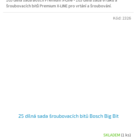
105 dílná sada Bosch Premium X-Line - 105 dílná sada vrtáků a
šroubovacích bitů Premium X-LINE pro vrtání a šroubování.
Kód:
2326
25 dílná sada šroubovacích bitů Bosch Big Bit
SKLADEM
(1 ks)
Průměrné