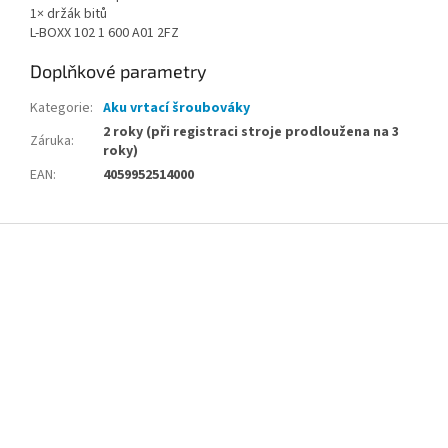
1× držák bitů
L-BOXX 102 1 600 A01 2FZ
Doplňkové parametry
Kategorie
:
Aku vrtací šroubováky
2 roky (při registraci stroje prodloužena na 3
Záruka
:
roky)
EAN
:
4059952514000
Z
á
p
a
t
í