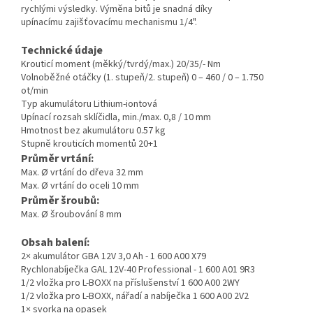
rychlými výsledky. Výměna bitů je snadná díky
upínacímu zajišťovacímu mechanismu 1/4".
Technické údaje
Krouticí moment (měkký/tvrdý/max.) 20/35/- Nm
Volnoběžné otáčky (1. stupeň/2. stupeň) 0 – 460 / 0 – 1.750
ot/min
Typ akumulátoru Lithium-iontová
Upínací rozsah sklíčidla, min./max. 0,8 / 10 mm
Hmotnost bez akumulátoru 0.57 kg
Stupně krouticích momentů 20+1
Průměr vrtání:
Max. Ø vrtání do dřeva 32 mm
Max. Ø vrtání do oceli 10 mm
Průměr šroubů:
Max. Ø šroubování 8 mm
Obsah balení:
2× akumulátor GBA 12V 3,0 Ah -
1 600 A00 X79
Rychlonabíječka GAL 12V-40 Professional -
1 600 A01 9R3
1/2 vložka pro L-BOXX na příslušenství 1 600 A00 2WY
1/2 vložka pro L-BOXX, nářadí a nabíječka 1 600 A00 2V2
1× svorka na opasek