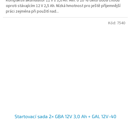
Kompaktní akumulátor 12 V s 3,0 Ah. Min. o 20 % delší doba chodu
oproti stávajícím 12 V 2,5 Ah. Nízká hmotnost pro ještě příjemnější
práci zejména při použití nad...
Kód:
7540
Startovací sada 2× GBA 12V 3,0 Ah + GAL 12V-40