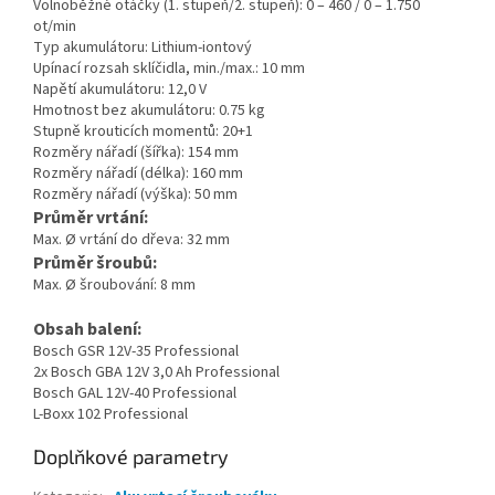
Volnoběžné otáčky (1. stupeň/2. stupeň): 0 – 460 / 0 – 1.750
ot/min
Typ akumulátoru: Lithium-iontový
Upínací rozsah sklíčidla, min./max.: 10 mm
Napětí akumulátoru: 12,0 V
Hmotnost bez akumulátoru: 0.75 kg
Stupně krouticích momentů: 20+1
Rozměry nářadí (šířka): 154 mm
Rozměry nářadí (délka): 160 mm
Rozměry nářadí (výška): 50 mm
Průměr vrtání:
Max. Ø vrtání do dřeva: 32 mm
Průměr šroubů:
Max. Ø šroubování: 8 mm
Obsah balení:
Bosch GSR 12V-35 Professional
2x Bosch GBA 12V 3,0 Ah Professional
Bosch GAL 12V-40 Professional
L-Boxx 102 Professional
Doplňkové parametry