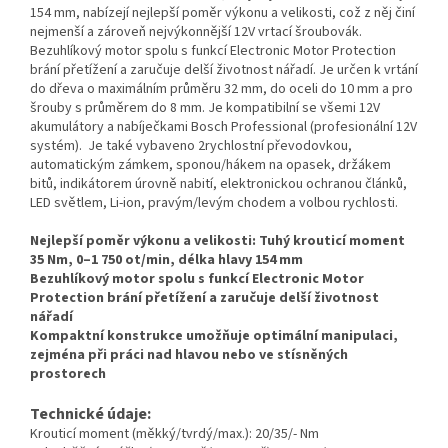
154 mm, nabízejí nejlepší poměr výkonu a velikosti, což z něj činí
nejmenší a zároveň nejvýkonnější 12V vrtací šroubovák.
Bezuhlíkový motor spolu s funkcí Electronic Motor Protection
brání přetížení a zaručuje delší životnost nářadí. Je určen k vrtání
do dřeva o maximálním průměru 32 mm, do oceli do 10 mm a pro
šrouby s průměrem do 8 mm. Je kompatibilní se všemi 12V
akumulátory a nabíječkami Bosch Professional (profesionální 12V
systém). Je také vybaveno 2rychlostní převodovkou,
automatickým zámkem, sponou/hákem na opasek, držákem
bitů, indikátorem úrovně nabití, elektronickou ochranou článků,
LED světlem, Li-ion, pravým/levým chodem a volbou rychlosti.
Nejlepší poměr výkonu a velikosti: Tuhý krouticí moment
35 Nm, 0–1 750 ot/min, délka hlavy 154 mm
Bezuhlíkový motor spolu s funkcí Electronic Motor
Protection brání přetížení a zaručuje delší životnost
nářadí
Kompaktní konstrukce umožňuje optimální manipulaci,
zejména při práci nad hlavou nebo ve stísněných
prostorech
Technické údaje:
Krouticí moment (měkký/tvrdý/max.): 20/35/- Nm