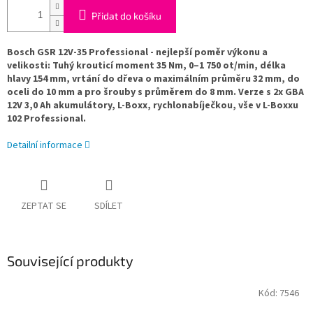
Přidat do košíku
Bosch GSR 12V-35 Professional - nejlepší poměr výkonu a
velikosti: Tuhý krouticí moment 35 Nm, 0–1 750 ot/min, délka
hlavy 154 mm, vrtání do dřeva o maximálním průměru 32 mm, do
oceli do 10 mm a pro šrouby s průměrem do 8 mm. Verze s 2x GBA
12V 3,0 Ah akumulátory, L-Boxx, rychlonabíječkou, vše v L-Boxxu
102 Professional.
Detailní informace
ZEPTAT SE
SDÍLET
Související produkty
Kód:
7546