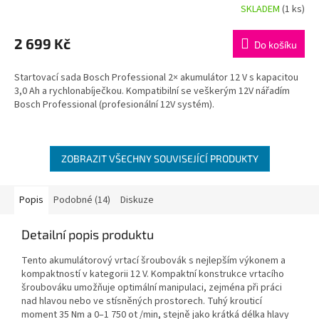
SKLADEM
(1 ks)
2 699 Kč
Do košíku
Startovací sada Bosch Professional 2× akumulátor 12 V s kapacitou
3,0 Ah a rychlonabíječkou. Kompatibilní se veškerým 12V nářadím
Bosch Professional (profesionální 12V systém).
ZOBRAZIT VŠECHNY SOUVISEJÍCÍ PRODUKTY
Popis
Podobné (14)
Diskuze
Detailní popis produktu
Tento akumulátorový vrtací šroubovák s nejlepším výkonem a
kompaktností v kategorii 12 V. Kompaktní konstrukce vrtacího
šroubováku umožňuje optimální manipulaci, zejména při práci
nad hlavou nebo ve stísněných prostorech. Tuhý krouticí
moment 35 Nm a 0–1 750 ot /min, stejně jako krátká délka hlavy