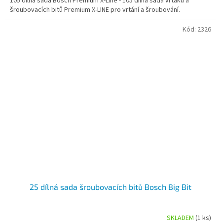
105 dílná sada Bosch Premium X-Line - 105 dílná sada vrtáků a
šroubovacích bitů Premium X-LINE pro vrtání a šroubování.
Kód:
2326
25 dílná sada šroubovacích bitů Bosch Big Bit
SKLADEM
(1 ks)
Průměrné