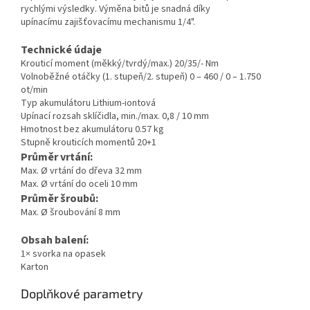
rychlými výsledky. Výměna bitů je snadná díky
upínacímu zajišťovacímu mechanismu 1/4".
Technické údaje
Krouticí moment (měkký/tvrdý/max.) 20/35/- Nm
Volnoběžné otáčky (1. stupeň/2. stupeň) 0 – 460 / 0 – 1.750
ot/min
Typ akumulátoru Lithium-iontová
Upínací rozsah sklíčidla, min./max. 0,8 / 10 mm
Hmotnost bez akumulátoru 0.57 kg
Stupně krouticích momentů 20+1
Průměr vrtání:
Max. Ø vrtání do dřeva 32 mm
Max. Ø vrtání do oceli 10 mm
Průměr šroubů:
Max. Ø šroubování 8 mm
Obsah balení:
1× svorka na opasek
Karton
Doplňkové parametry