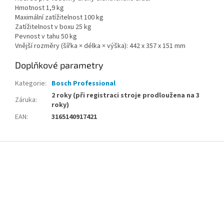
Hmotnost 1,9 kg
Maximální zatížitelnost 100 kg
Zatížitelnost v boxu 25 kg
Pevnost v tahu 50 kg
Vnější rozměry (šířka × délka × výška): 442 x 357 x 151 mm
Doplňkové parametry
Kategorie
:
Bosch Professional
2 roky (při registraci stroje prodloužena na 3
Záruka
:
roky)
EAN
:
3165140917421
Z
á
p
a
t
í