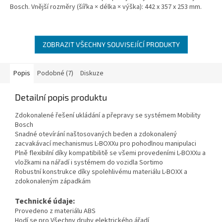
Bosch. Vnější rozměry (šířka × délka × výška): 442 x 357 x 253 mm.
ZOBRAZIT VŠECHNY SOUVISEJÍCÍ PRODUKTY
Popis
Podobné (7)
Diskuze
Detailní popis produktu
Zdokonalené řešení ukládání a přepravy se systémem Mobility
Bosch
Snadné otevírání naštosovaných beden a zdokonalený
zacvakávací mechanismus L-BOXXu pro pohodlnou manipulaci
Plně flexibilní díky kompatibilitě se všemi provedeními L-BOXXu a
vložkami na nářadí i systémem do vozidla Sortimo
Robustní konstrukce díky spolehlivému materiálu L-BOXX a
zdokonaleným západkám
Technické údaje:
Provedeno z materiálu ABS
Hodí se pro Všechny druhy elektrického ářadí