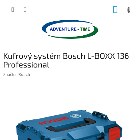
Přejít
NÁKUP
na
obsah
KOŠÍK
Kufrový systém Bosch L-BOXX 136
Professional
Značka:
Bosch