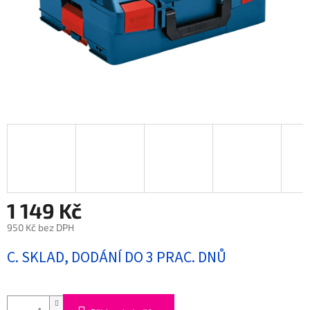
1 149 Kč
950 Kč bez DPH
Měrná
C. SKLAD, DODÁNÍ DO 3 PRAC. DNŮ
cena: