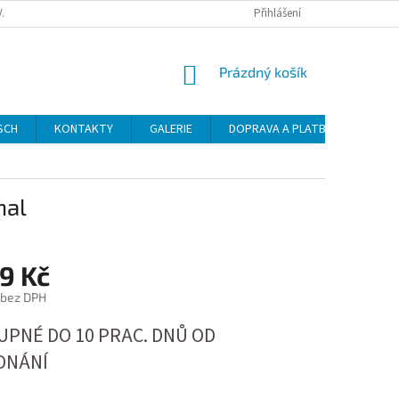
VAT
Přihlášení
NÁKUPNÍ
Prázdný košík
KOŠÍK
SCH
KONTAKTY
GALERIE
DOPRAVA A PLATBA
NÁVO
nal
9 Kč
 bez DPH
PNÉ DO 10 PRAC. DNŮ OD
DNÁNÍ