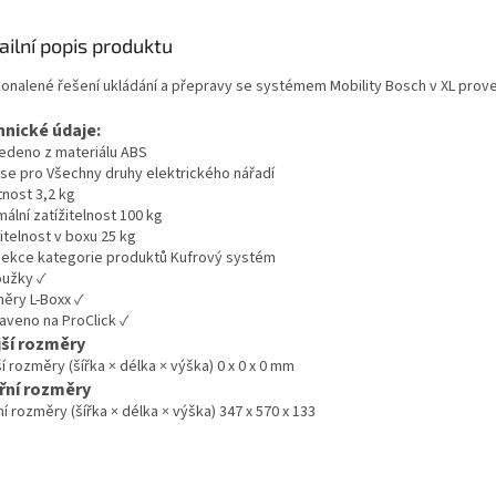
ailní popis produktu
onalené řešení ukládání a přepravy se systémem Mobility Bosch v XL prove
hnické údaje:
edeno z materiálu ABS
 se pro Všechny druhy elektrického nářadí
nost 3,2 kg
ální zatížitelnost 100 kg
itelnost v boxu 25 kg
ekce kategorie produktů Kufrový systém
oužky ✓
ěry L-Boxx ✓
raveno na ProClick ✓
jší rozměry
í rozměry (šířka × délka × výška) 0 x 0 x 0 mm
řní rozměry
ní rozměry (šířka × délka × výška) 347 x 570 x 133