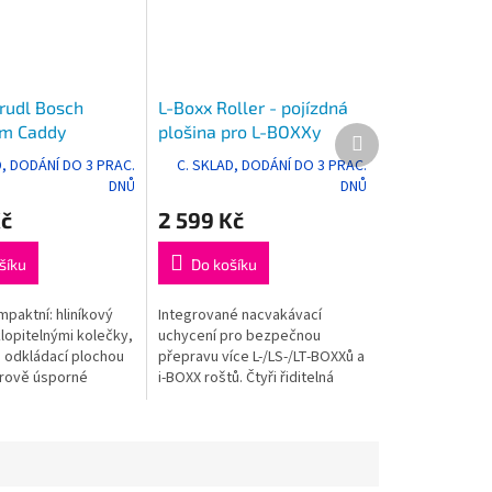
 rudl Bosch
L-Boxx Roller - pojízdná
um Caddy
plošina pro L-BOXXy
Další
produkt
onal
D, DODÁNÍ DO 3 PRAC.
C. SKLAD, DODÁNÍ DO 3 PRAC.
DNŮ
DNŮ
Kč
2 599 Kč
šíku
Do košíku
paktní: hliníkový
Integrované nacvakávací
lopitelnými kolečky,
uchycení pro bezpečnou
 odkládací plochou
přepravu více L-/LS-/LT-BOXXů a
rově úsporné
i-BOXX roštů. Čtyři řiditelná
ezpečná přeprava
kolečka (z toho 2 zajistitelná)
 postranním
usnadňují pohyb.
...