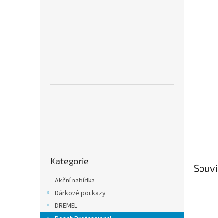
n
e
l
Přeskočit
Kategorie
kategorie
Souvi
Akční nabídka
Dárkové poukazy
DREMEL