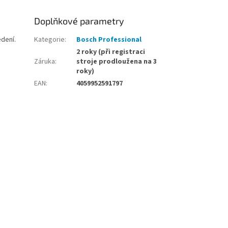
Doplňkové parametry
dení.
Kategorie
:
Bosch Professional
2 roky (při registraci
Záruka
:
stroje prodloužena na 3
roky)
EAN
:
4059952591797