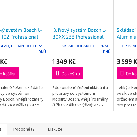
vý systém Bosch L-
Kufrový systém Bosch L-
Skládací
102 Professional
BOXX 238 Professional
Alumini
Professi
SKLAD, DODÁNÍ DO 3 PRAC.
C. SKLAD, DODÁNÍ DO 3 PRAC.
C. SKLA
DNŮ
DNŮ
 Kč
1 349 Kč
3 599 
o košíku
Do košíku
Do ko
alené řešení ukládání a
Zdokonalené řešení ukládání a
Lehký a kom
avy se systémem
přepravy se systémem
vozík se sk
ty Bosch. Vnější rozměry
Mobility Bosch. Vnější rozměry
držadlem a
× délka × výška): 442 x
(šířka × délka × výška): 442 x
pro prosto
117 mm.
357 x 253 mm.
uložení. B
BOXXů díky
opěrkám na
s
Podobné (7)
Diskuze