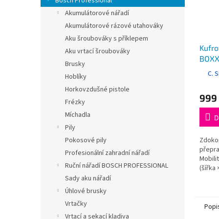
Bosch Professional
Akumulátorové nářadí
Akumulátorové rázové utahováky
Aku šroubováky s příklepem
Kufro
Aku vrtací šroubováky
BOXX 
Brusky
C. 
Hoblíky
Horkovzdušné pistole
999
Frézky
Míchadla
D
Pily
Zdokon
Pokosové pily
přepr
Profesionální zahradní nářadí
Mobili
Ruční nářadí BOSCH PROFESSIONAL
(šířka 
357 x 
Sady aku nářadí
Úhlové brusky
Vrtačky
Popi
Vrtací a sekací kladiva