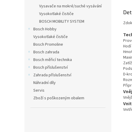
Vysavače na mokré/suché vysávání
Det
Vysokotlaké čističe
BOSCH MOBILITY SYSTEM
Zdok
Bosch Hobby
Tec
Vysokotlaké čističe
Prov
Bosch Promoline
Hodí
Hmot
Bosch zahrada
Maxim
Bosch měřicí technika
Zatíž
Bosch příslušenství
Pods
D-kr
Zahrada příslušenství
Rozm
Náhradní díly
Přip
Servis
Vně
Vnějš
Zboží s poškozeným obalem
Vnit
Vnitř