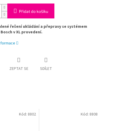
Přidat do košíku
lené řešení ukládání a přepravy se systémem
 Bosch v XL provedení.
informace
ZEPTAT SE
SDÍLET
Kód:
8802
Kód:
8808