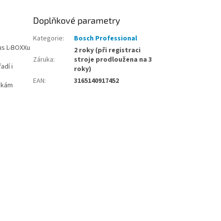
Doplňkové parametry
Kategorie
:
Bosch Professional
us L-BOXXu
2 roky (při registraci
Záruka
:
stroje prodloužena na 3
adí i
roky)
EAN
:
3165140917452
adkám