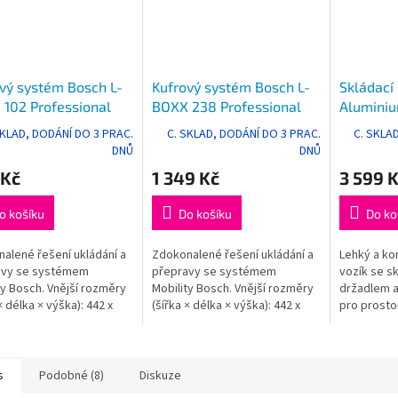
vý systém Bosch L-
Kufrový systém Bosch L-
Skládací
102 Professional
BOXX 238 Professional
Alumini
Professi
SKLAD, DODÁNÍ DO 3 PRAC.
C. SKLAD, DODÁNÍ DO 3 PRAC.
C. SKLA
DNŮ
DNŮ
 Kč
1 349 Kč
3 599 
o košíku
Do košíku
Do ko
alené řešení ukládání a
Zdokonalené řešení ukládání a
Lehký a kom
avy se systémem
přepravy se systémem
vozík se sk
ty Bosch. Vnější rozměry
Mobility Bosch. Vnější rozměry
držadlem a
× délka × výška): 442 x
(šířka × délka × výška): 442 x
pro prosto
117 mm.
357 x 253 mm.
uložení. B
BOXXů díky
opěrkám na
s
Podobné (8)
Diskuze