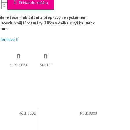
Přidat do košíku
lené řešení ukládání a přepravy se systémem
 Bosch. Vnější rozměry (šířka × délka × výška) 442 x
9 mm.
informace
ZEPTAT SE
SDÍLET
Kód:
8802
Kód:
8808