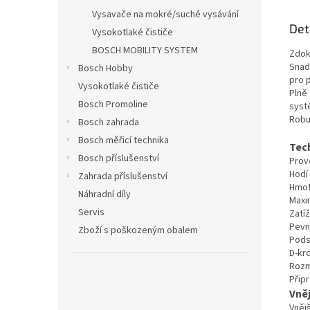
Vysavače na mokré/suché vysávání
Det
Vysokotlaké čističe
BOSCH MOBILITY SYSTEM
Zdok
Snad
Bosch Hobby
pro 
Vysokotlaké čističe
Plně 
Bosch Promoline
syst
Robu
Bosch zahrada
Bosch měřicí technika
Tec
Bosch příslušenství
Prov
Hodí
Zahrada příslušenství
Hmot
Náhradní díly
Maxim
Servis
Zatíž
Pevn
Zboží s poškozeným obalem
Pods
D-kr
Rozm
Přip
Vněj
Vnějš