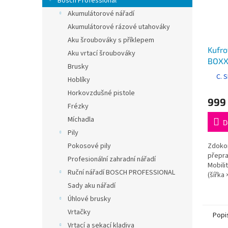
Bosch Professional
Akumulátorové nářadí
Akumulátorové rázové utahováky
Aku šroubováky s příklepem
Kufro
Aku vrtací šroubováky
BOXX 
Brusky
C. 
Hoblíky
Horkovzdušné pistole
999
Frézky
Míchadla
D
Pily
Zdokon
Pokosové pily
přepr
Profesionální zahradní nářadí
Mobili
Ruční nářadí BOSCH PROFESSIONAL
(šířka 
357 x 
Sady aku nářadí
Úhlové brusky
Vrtačky
Popi
Vrtací a sekací kladiva