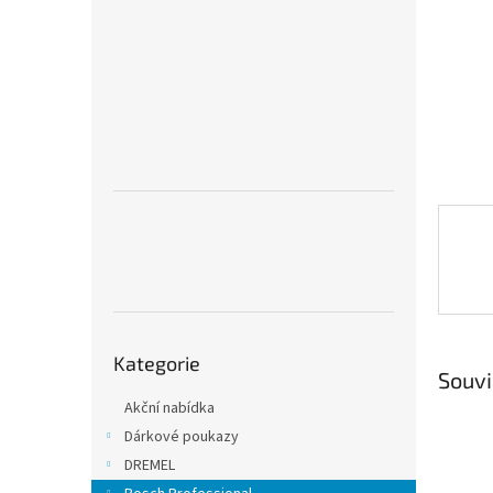
n
e
l
Přeskočit
Kategorie
kategorie
Souvi
Akční nabídka
Dárkové poukazy
DREMEL