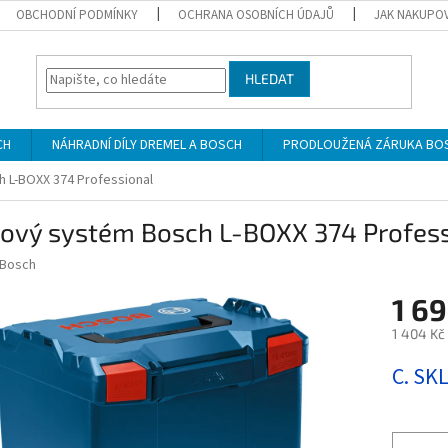
OBCHODNÍ PODMÍNKY
OCHRANA OSOBNÍCH ÚDAJŮ
JAK NAKUPO
HLEDAT
CH
NÁHRADNÍ DÍLY DREMEL A BOSCH
PRODLOUŽENÁ ZÁRUKA BO
 L-BOXX 374 Professional
rový systém Bosch L-BOXX 374 Profess
Bosch
1 69
1 404 Kč
Měrná
C. SK
cena: