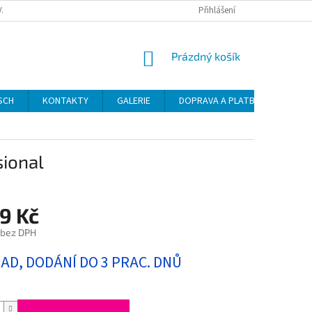
VAT
Přihlášení
NÁKUPNÍ
Prázdný košík
KOŠÍK
SCH
KONTAKTY
GALERIE
DOPRAVA A PLATBA
NÁVO
ional
9 Kč
 bez DPH
LAD, DODÁNÍ DO 3 PRAC. DNŮ