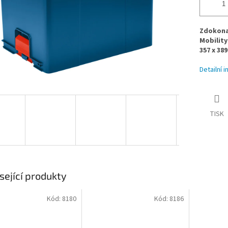
Zdokona
Mobility
357 x 38
Detailní 
TISK
sející produkty
Kód:
8180
Kód:
8186