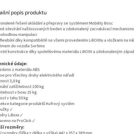
ailní popis produktu
onalené řešení ukládání a přepravy se systémem Mobility Bosc
né otevírání naštosovaných beden a zdokonalený zacvakávací mechanism
pohodlnou manipulaci
flexibilní díky kompatibilitě se všemi provedeními L-BOXXu a vložkami na nář
émem do vozidla Sortimo
stní konstrukce díky spolehlivému materiálu L-BOXX a zdokonaleným záp
hnické údaje:
edeno z materiálu ABS
 se pro Všechny druhy elektrického nářadí
nost 3,0 kg
ální zatížitelnost 100 kg
itelnost v boxu 25 kg
ost v tahu 50 kg
ekce kategorie produktů Kufrový systém
oužky ✓
ěry L-Boxx ✓
raveno na ProClick ✓
ší rozměry:
í rozměry (šířka × délka × výška) 442 x 357 x 389 mm