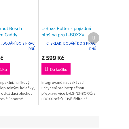
 rudl Bosch
L-Boxx Roller - pojízdná
um Caddy
plošina pro L-BOXXy
Další
produkt
onal
D, DODÁNÍ DO 3 PRAC.
C. SKLAD, DODÁNÍ DO 3 PRAC.
DNŮ
DNŮ
Kč
2 599 Kč
šíku
Do košíku
paktní: hliníkový
Integrované nacvakávací
lopitelnými kolečky,
uchycení pro bezpečnou
 odkládací plochou
přepravu více L-/LS-/LT-BOXXů a
rově úsporné
i-BOXX roštů. Čtyři řiditelná
ezpečná přeprava
kolečka (z toho 2 zajistitelná)
 postranním
usnadňují pohyb.
...