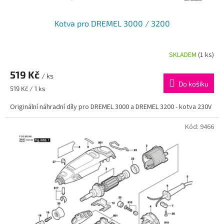
Kotva pro DREMEL 3000 / 3200
SKLADEM
(1 ks)
Průměrné
hodnocení
519 Kč
produktu
/ ks
je
Do košíku
Měrná
519 Kč / 1 ks
5,0
cena:
z
Originální náhradní díly pro DREMEL 3000 a DREMEL 3200 - kotva 230V
5
hvězdiček.
Kód:
9466