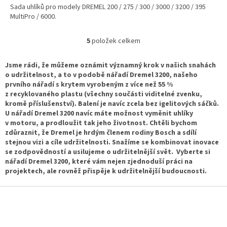
Sada uhlíků pro modely DREMEL 200 / 275 / 300 / 3000 / 3200 / 395
MultiPro / 6000.
5
položek celkem
O
v
l
Jsme rádi, že můžeme oznámit významný krok v našich snahách
á
o udržitelnost, a to v podobě nářadí Dremel 3200, našeho
d
prvního nářadí s krytem vyrobeným z více než 55 %
a
z recyklovaného plastu (všechny součásti viditelné zvenku,
c
kromě příslušenství). Balení je navíc zcela bez igelitových sáčků.
í
U nářadí Dremel 3200 navíc máte možnost vyměnit uhlíky
p
v motoru, a prodloužit tak jeho životnost. Chtěli bychom
r
zdůraznit, že Dremel je hrdým členem rodiny Bosch a sdílí
v
stejnou vizi a cíle udržitelnosti. Snažíme se kombinovat inovace
k
se zodpovědností a usilujeme o udržitelnější svět. Vyberte si
y
nářadí Dremel 3200, které vám nejen zjednoduší práci na
v
projektech, ale rovněž přispěje k udržitelnější budoucnosti.
ý
p
Z
i
á
s
p
u
a