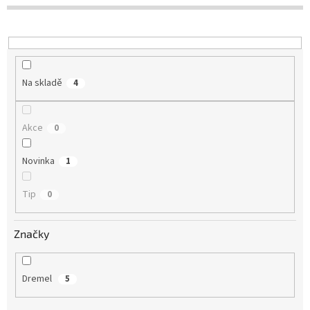
d
u
k
t
ů
Na skladě
4
Akce
0
Novinka
1
Tip
0
Značky
Dremel
5