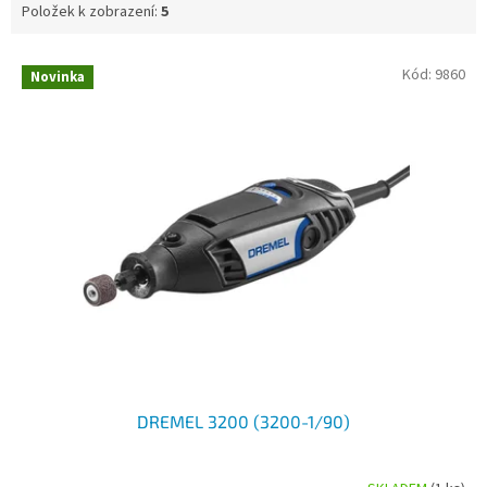
Položek k zobrazení:
5
V
Kód:
9860
Novinka
ý
p
i
s
p
r
o
d
u
k
t
ů
DREMEL 3200 (3200-1/90)