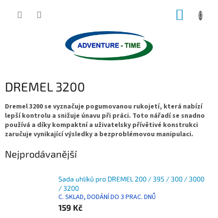
Přejít
NÁKUP
na
obsah
KOŠÍK
DREMEL 3200
Dremel 3200 se vyznačuje pogumovanou rukojetí, která nabízí
lepší kontrolu a snižuje únavu při práci. Toto nářadí se snadno
používá a díky kompaktní a uživatelsky přívětivé konstrukci
zaručuje vynikající výsledky a bezproblémovou manipulaci.
Nejprodávanější
Sada uhlíků pro DREMEL 200 / 395 / 300 / 3000
/ 3200
C. SKLAD, DODÁNÍ DO 3 PRAC. DNŮ
159 Kč