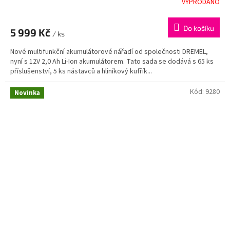
VYPRODÁNO
Do košíku
5 999 Kč
/ ks
Nové multifunkční akumulátorové nářadí od společnosti DREMEL,
nyní s 12V 2,0 Ah Li-Ion akumulátorem. Tato sada se dodává s 65 ks
příslušenství, 5 ks nástavců a hliníkový kufřík...
Kód:
9280
Novinka