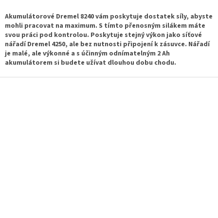
v
l
Akumulátorové Dremel 8240 vám poskytuje dostatek síly, abyste
á
mohli pracovat na maximum. S tímto přenosným silákem máte
d
svou práci pod kontrolou. Poskytuje stejný výkon jako síťové
a
nářadí Dremel 4250, ale bez nutnosti připojení k zásuvce. Nářadí
c
je malé, ale výkonné a s účinným odnímatelným 2 Ah
í
akumulátorem si budete užívat dlouhou dobu chodu.
p
r
Z
v
á
k
p
y
a
v
t
ý
í
p
i
s
u