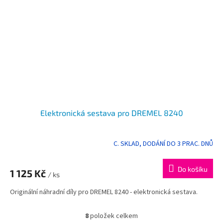
Elektronická sestava pro DREMEL 8240
C. SKLAD, DODÁNÍ DO 3 PRAC. DNŮ
Do košíku
1 125 Kč
/ ks
Originální náhradní díly pro DREMEL 8240 - elektronická sestava.
8
položek celkem
O