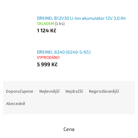
DREMEL B12V30 Li-Ion akumulátor 12V 3,0 Ah
SKLADEM
(1 ks)
1 124 Kč
DREMEL 8240 (8240-5/65)
VYPRODÁNO
5 999 Kč
Ř
a
Doporučujeme
Nejlevnější
Nejdražší
Nejprodávanější
z
e
Abecedně
n
í
p
Cena
r