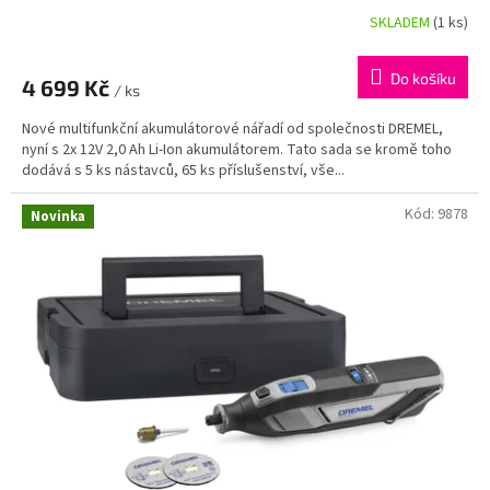
SKLADEM
(1 ks)
Do košíku
4 699 Kč
/ ks
Nové multifunkční akumulátorové nářadí od společnosti DREMEL,
nyní s 2x 12V 2,0 Ah Li-Ion akumulátorem. Tato sada se kromě toho
dodává s 5 ks nástavců, 65 ks příslušenství, vše...
Kód:
9878
Novinka