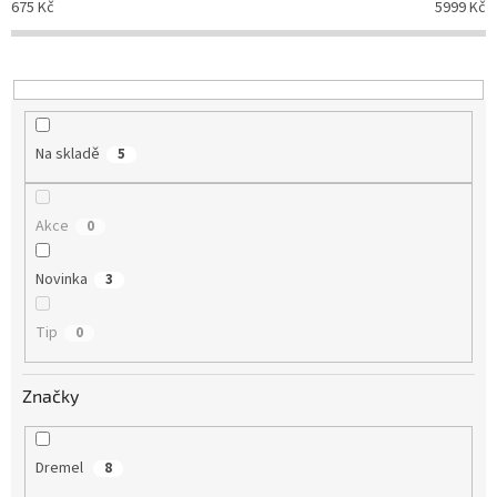
o
675
Kč
5999
Kč
d
u
k
t
ů
Na skladě
5
Akce
0
Novinka
3
Tip
0
Značky
Dremel
8