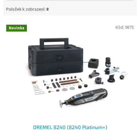
Položek k zobrazení:
8
V
Kód:
9875
Novinka
ý
p
i
s
p
r
o
d
u
k
t
ů
DREMEL 8240 (8240 Platinum+)