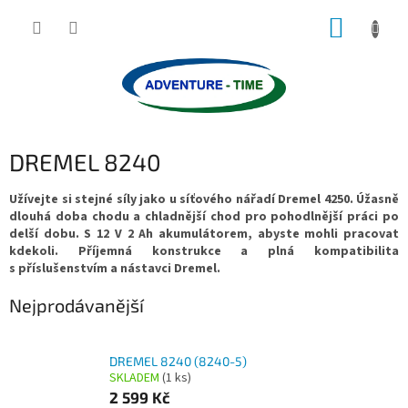
Přejít
NÁKUP
na
obsah
KOŠÍK
DREMEL 8240
Užívejte si stejné síly jako u síťového nářadí Dremel 4250.
Úžasně
dlouhá doba chodu a chladnější chod pro pohodlnější práci po
delší dobu.
S 12 V 2 Ah akumulátorem, abyste mohli pracovat
kdekoli.
Příjemná konstrukce a plná kompatibilita
s příslušenstvím a nástavci Dremel.
Nejprodávanější
DREMEL 8240 (8240-5)
SKLADEM
(1 ks)
2 599 Kč