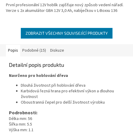
První profesionální 12V hoblík zajišťuje nový způsob vedení nářadí.
Verze s 2x akumulátor GBA 12V 3,0 Ah, nabíječkou v L-Boxxu 136
ZOBRAZIT VŠECHNY SOUVISEJÍCÍ PRODUKTY
Popis
Podobné (15)
Diskuze
Detailní popis produktu
Navrženo pro hoblování dřeva
Dlouhá životnost při hoblování dřeva
Karbidová řezná hrana pro efektivní výkon a dlouhou
životnost
Oboustranná čepel pro delší životnost výrobku
Podrobnosti:
Délka mm: 56
Šířka mm: 5.5
Výška mm: 1.1