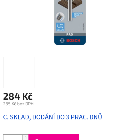
284 Kč
235 Kč bez DPH
Měrná
C. SKLAD, DODÁNÍ DO 3 PRAC. DNŮ
cena: