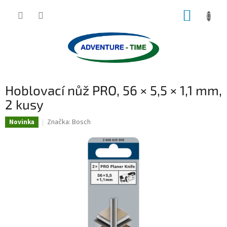
Přejít
NÁKUP
na
obsah
KOŠÍK
Hoblovací nůž PRO, 56 × 5,5 × 1,1 mm,
2 kusy
Značka:
Bosch
Novinka