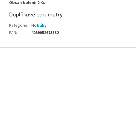
Obsah balení: 2 Ks
Doplňkové parametry
Kategorie
:
Hoblíky
EAN
:
4059952673332
Z
á
p
a
t
í