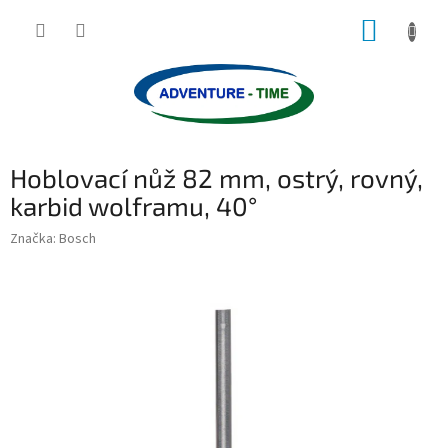
Přejít
NÁKUP
na
obsah
KOŠÍK
Hoblovací nůž 82 mm, ostrý, rovný,
karbid wolframu, 40°
Značka:
Bosch