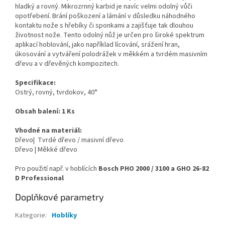
hladký a rovný. Mikrozrnný karbid je navíc velmi odolný vůči
opotřebení. Brání poškození a lámání v důsledku náhodného
kontaktu nože s hřebíky či sponkami a zajišťuje tak dlouhou
životnost nože. Tento odolný nůž je určen pro široké spektrum
aplikací hoblování, jako například lícování, srážení hran,
úkosování a vytváření polodrážek v měkkém a tvrdém masivním
dřevu a v dřevěných kompozitech.
Specifikace:
Ostrý, rovný, tvrdokov, 40°
Obsah balení: 1 Ks
Vhodné na materiál:
Dřevo| Tvrdé dřevo / masivní dřevo
Dřevo | Měkké dřevo
Pro použití např. v hoblících
Bosch PHO 2000 / 3100 a GHO 26-82
D Professional
Doplňkové parametry
Kategorie
:
Hoblíky