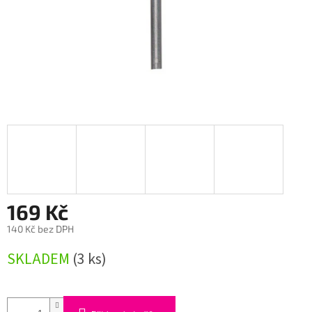
169 Kč
140 Kč bez DPH
Měrná
SKLADEM
(3 ks)
cena: