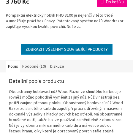
3 760 Kč
Do košíku
je
5,0
Kompaktní elektrický hoblík PHO 3100 je nejlehčí v této třídě
z
a umožňuje práci bez únavy. Patentovaný systém nožů Woodrazor
5
zajišťuje vysokou kvalitu povrchů. Nože z...
hvězdiček.
ZOBRAZIT VŠECHNY SOUVISEJÍCÍ PRODUKTY
Popis
Podobné (10)
Diskuze
Detailní popis produktu
Oboustranný hoblovací nůž Wood Razor ze slinutého karbidu je
rovněž možno pohodlně vyměnit za jiný nůž. Nůž v nástroji bez
potíží zaujme přesnou polohu. Oboustranný hoblovací nůž Wood
Razor ze slinutého karbidu zajistí při práci s dřevěným masivem
dokonalé výsledky a hladký povrch bez otřepů. Má oboustranně
broušené ostří, takže ho lze používat zaměnitelně z obou stran.
Nůž je vyroben z mikrozrnného karbidu a má velice ostrou
řeznou hranu, díky které je opracovaný povrch stále stejně