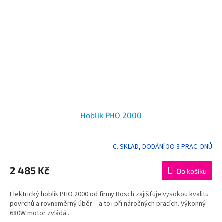
Hoblík PHO 2000
C. SKLAD, DODÁNÍ DO 3 PRAC. DNŮ
Průměrné
hodnocení
produktu
2 485 Kč
Do košíku
je
5,0
Elektrický hoblík PHO 2000 od firmy Bosch zajišťuje vysokou kvalitu
z
povrchů a rovnoměrný úběr – a to i při náročných pracích. Výkonný
5
680W motor zvládá...
hvězdiček.