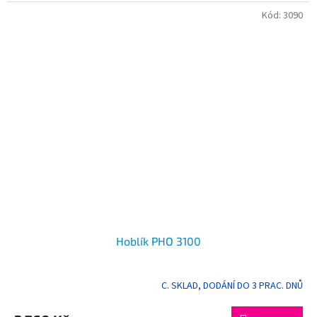
Kód:
3090
Hoblík PHO 3100
C. SKLAD, DODÁNÍ DO 3 PRAC. DNŮ
Průměrné
hodnocení
produktu