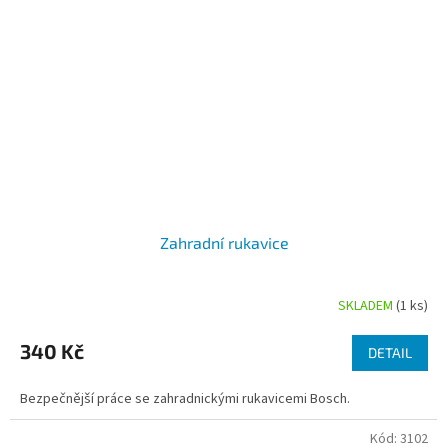
Zahradní rukavice
SKLADEM
(1 ks)
Průměrné
hodnocení
produktu
340 Kč
DETAIL
je
5,0
Bezpečnější práce se zahradnickými rukavicemi Bosch.
z
5
Kód:
3102
hvězdiček.