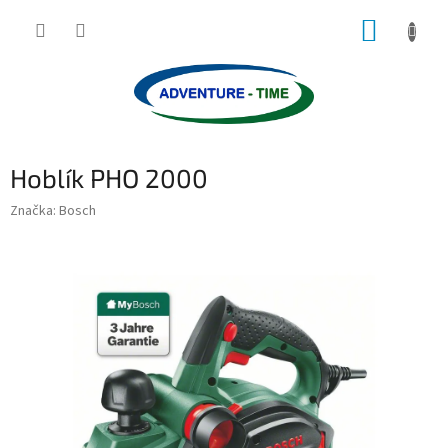
Přejít
NÁKUP
na
obsah
KOŠÍK
Hoblík PHO 2000
Značka:
Bosch