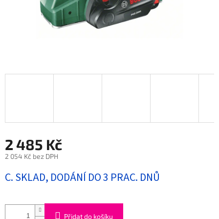
2 485 Kč
2 054 Kč bez DPH
Měrná
C. SKLAD, DODÁNÍ DO 3 PRAC. DNŮ
cena:
Přidat do košíku