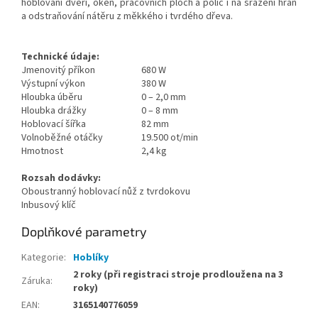
hoblování dveří, oken, pracovních ploch a polic i na srážení hran
a odstraňování nátěru z měkkého i tvrdého dřeva.
Technické údaje:
Jmenovitý příkon
680 W
Výstupní výkon
380 W
Hloubka úběru
0 – 2,0 mm
Hloubka drážky
0 – 8 mm
Hoblovací šířka
82 mm
Volnoběžné otáčky
19.500 ot/min
Hmotnost
2,4 kg
Rozsah dodávky:
Oboustranný hoblovací nůž z tvrdokovu
Inbusový klíč
Doplňkové parametry
Kategorie
:
Hoblíky
2 roky (při registraci stroje prodloužena na 3
Záruka
:
roky)
EAN
:
3165140776059