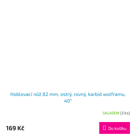
Hoblovací nůž 82 mm, ostrý, rovný, karbid wolframu,
40°
SKLADEM
(3 ks)
169 Kč
Do košíku