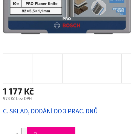
1 177 Kč
973 Kč bez DPH
Měrná
C. SKLAD, DODÁNÍ DO 3 PRAC. DNŮ
cena: