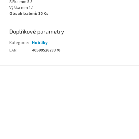
Šířka mm 5.5
Výška mm 1.1
Obsah balení: 10 Ks
Doplňkové parametry
Kategorie
:
Hoblíky
EAN
:
4059952673370
Z
á
p
a
t
í