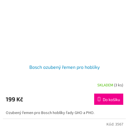
Bosch ozubený řemen pro hoblíky
SKLADEM
(3 ks)
Průměrné
hodnocení
produktu
199 Kč
Do košíku
je
5,0
Ozubený řemen pro Bosch hoblíky řady GHO a PHO.
z
5
hvězdiček.
Kód:
3567