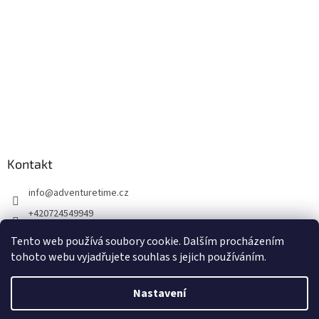
Kontakt
info
@
adventuretime.cz
+420724549949
+420606618099
Tento web používá soubory cookie. Dalším procházením
tohoto webu vyjadřujete souhlas s jejich používáním.
Nastavení
Vytvořil Shoptet