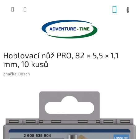
Přejít
NÁKUP
na
obsah
KOŠÍK
Hoblovací nůž PRO, 82 × 5,5 × 1,1
mm, 10 kusů
Značka:
Bosch