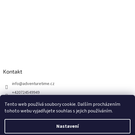
Kontakt
info
@
adventuretime.cz
+420724549949
+420606618099
Tento web používá soubory cookie. Dalším procházením
tohoto webu vyjadřujete souhlas s jejich používáním.
Nastavení
Vytvořil Shoptet