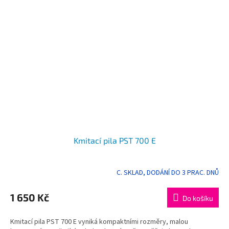
Kmitací pila PST 700 E
C. SKLAD, DODÁNÍ DO 3 PRAC. DNŮ
Průměrné
hodnocení
produktu
1 650 Kč
Do košíku
je
5,0
Kmitací pila PST 700 E vyniká kompaktními rozměry, malou
z