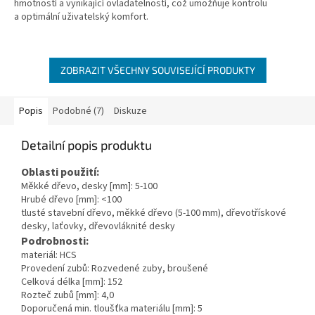
hmotností a vynikající ovladatelností, což umožňuje kontrolu
5
a optimální uživatelský komfort.
hvězdiček.
ZOBRAZIT VŠECHNY SOUVISEJÍCÍ PRODUKTY
Popis
Podobné (7)
Diskuze
Detailní popis produktu
Oblasti použití:
Měkké dřevo, desky [mm]: 5-100
Hrubé dřevo [mm]: <100
tlusté stavební dřevo, měkké dřevo (5-100 mm), dřevotřískové
desky, laťovky, dřevovláknité desky
Podrobnosti:
materiál: HCS
Provedení zubů: Rozvedené zuby, broušené
Celková délka [mm]: 152
Rozteč zubů [mm]: 4,0
Doporučená min. tloušťka materiálu [mm]: 5