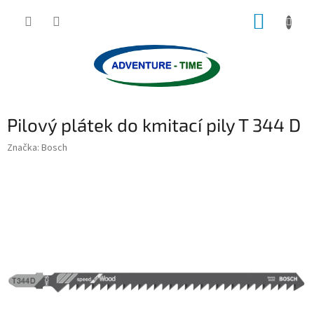
Přejít
NÁKUP
na
obsah
KOŠÍK
Pilový plátek do kmitací pily T 344 D
Značka:
Bosch