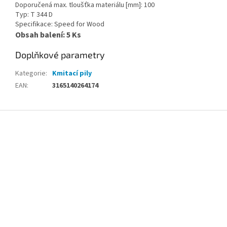
Doporučená max. tloušťka materiálu [mm]: 100
Typ: T 344 D
Specifikace: Speed for Wood
Obsah balení: 5 Ks
Doplňkové parametry
Kategorie
:
Kmitací pily
EAN
:
3165140264174
Z
á
p
a
t
í