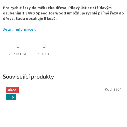
Pro rychlé řezy do měkkého dřeva. Pilový list se střídavým
ozubením T 344 D Speed for Wood umožňuje rychlé přímé řezy do
dřeva. Sada obsahuje 5 kusů.
Detailní informace
ZEPTAT SE
SDÍLET
Související produkty
Kód:
3704
Akce
Tip