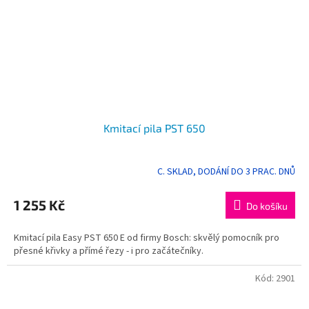
Kmitací pila PST 650
C. SKLAD, DODÁNÍ DO 3 PRAC. DNŮ
Průměrné
hodnocení
produktu
1 255 Kč
Do košíku
je
5,0
Kmitací pila Easy PST 650 E od firmy Bosch: skvělý pomocník pro
z
přesné křivky a přímé řezy - i pro začátečníky.
5
hvězdiček.
Kód:
2901