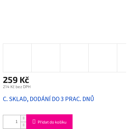
259 Kč
214 Kč bez DPH
Měrná
C. SKLAD, DODÁNÍ DO 3 PRAC. DNŮ
cena:
Přidat do košíku