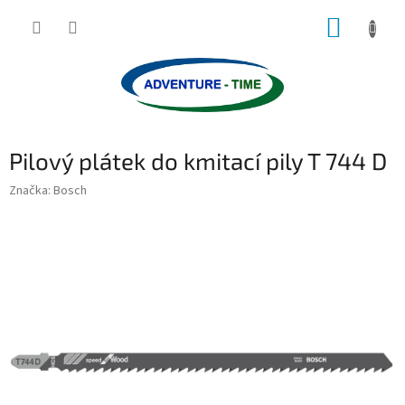
Přejít
NÁKUP
na
obsah
KOŠÍK
Pilový plátek do kmitací pily T 744 D
Značka:
Bosch