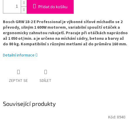
Přidat do košíku
Bosch GRW 18-2 E Professional je výkonné síťové míchadlo se 2
převody, silným 1 600W motorem, variabilní spouští otáček a
ergonomicky zahnutou rukojeťí. Pracuje při otáčkách naprázdno
až 1 050 ot/min. a je určeno na míchání sádry, betonu a barvy až
do 80 kg. Kompatibilní s různými metlami až do průměru 160 mm.
Detailní informace
ZEPTAT SE
SDÍLET
Související produkty
Kód:
8940