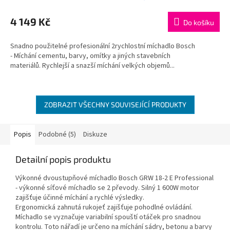
4 149 Kč
Do košíku
Snadno použitelné profesionální 2rychlostní míchadlo Bosch
- Míchání cementu, barvy, omítky a jiných stavebních
materiálů. Rychlejší a snazší míchání velkých objemů...
ZOBRAZIT VŠECHNY SOUVISEJÍCÍ PRODUKTY
Popis
Podobné (5)
Diskuze
Detailní popis produktu
Výkonné dvoustupňové míchadlo Bosch GRW 18-2 E Professional
- výkonné síťové míchadlo se 2 převody. Silný 1 600W motor
zajišťuje účinné míchání a rychlé výsledky.
Ergonomická zahnutá rukojeť zajišťuje pohodlné ovládání.
Míchadlo se vyznačuje variabilní spouští otáček pro snadnou
kontrolu. Toto nářadí je určeno na míchání sádry, betonu a barvy