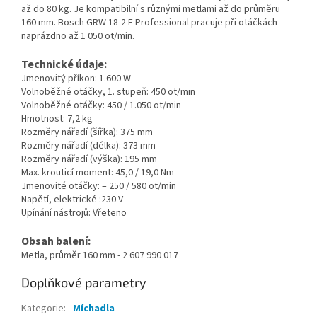
až do 80 kg. Je kompatibilní s různými metlami až do průměru
160 mm. Bosch GRW 18-2 E Professional pracuje při otáčkách
naprázdno až 1 050 ot/min.
Technické údaje:
Jmenovitý příkon: 1.600 W
Volnoběžné otáčky, 1. stupeň: 450 ot/min
Volnoběžné otáčky: 450 / 1.050 ot/min
Hmotnost: 7,2 kg
Rozměry nářadí (šířka): 375 mm
Rozměry nářadí (délka): 373 mm
Rozměry nářadí (výška): 195 mm
Max. krouticí moment: 45,0 / 19,0 Nm
Jmenovité otáčky: – 250 / 580 ot/min
Napětí, elektrické :230 V
Upínání nástrojů: Vřeteno
Obsah balení:
Metla, průměr 160 mm - 2 607 990 017
Doplňkové parametry
Kategorie
:
Míchadla