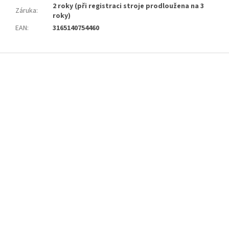
2 roky (při registraci stroje prodloužena na 3
Záruka
:
roky)
EAN
:
3165140754460
Z
á
p
a
t
í