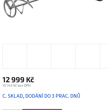
12 999 Kč
10 743 Kč bez DPH
Měrná
C. SKLAD, DODÁNÍ DO 3 PRAC. DNŮ
cena: