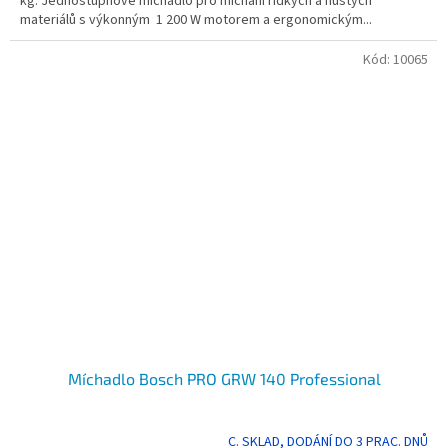
kg. Jednostupňové míchadlo pro míchání řídkých a hustých
materiálů s výkonným 1 200 W motorem a ergonomickým...
Kód:
10065
Míchadlo Bosch PRO GRW 140 Professional
C. SKLAD, DODÁNÍ DO 3 PRAC. DNŮ