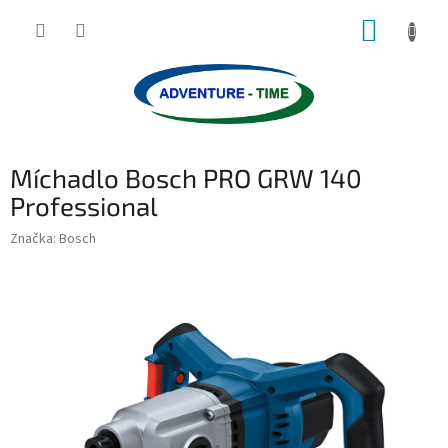
Přejít
NÁKUP
na
obsah
KOŠÍK
Míchadlo Bosch PRO GRW 140
Professional
Značka:
Bosch