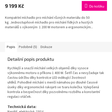
9 199 Kč
Do košíku
Kompaktní míchadlo pro míchání různých materiálu do 50
kg. Jednostupňové míchadlo pro míchání řídkých a hustých
materiálů s výkonným 1 200 W motorem a ergonomickým...
Popis
Podobné (5)
Diskuze
Detailní popis produktu
Rychlejší a snazší míchání velkých objemů díky vysoce
výkonnému motoru o příkonu 1 400 W. Šetří čas a nevyžaduje tak
častou údržbu díky kontrolce LED indikující životnost
uhlíků. Pohodlné míchání s menší námahou po dlouhé časové
úseky díky ergonomické rukojeti ve tvaru kolečka. Vylepšená
kontrola a bezpečnost díky pozvolnému rozběhu a konstantní
regulaci otáček.
Technická data:
Napětí, elektrické: 230 V