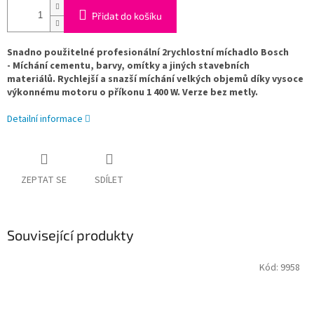
Přidat do košíku
Snadno použitelné profesionální 2rychlostní míchadlo Bosch
- Míchání cementu, barvy, omítky a jiných stavebních
materiálů. Rychlejší a snazší míchání velkých objemů díky vysoce
výkonnému motoru o příkonu 1 400 W. Verze bez metly.
Detailní informace
ZEPTAT SE
SDÍLET
Související produkty
Kód:
9958