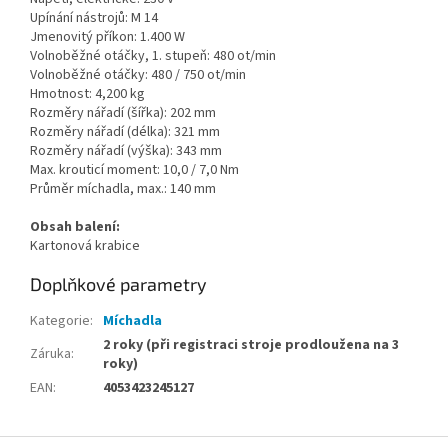
Upínání nástrojů: M 14
Jmenovitý příkon: 1.400 W
Volnoběžné otáčky, 1. stupeň: 480 ot/min
Volnoběžné otáčky: 480 / 750 ot/min
Hmotnost: 4,200 kg
Rozměry nářadí (šířka): 202 mm
Rozměry nářadí (délka): 321 mm
Rozměry nářadí (výška): 343 mm
Max. krouticí moment: 10,0 / 7,0 Nm
Průměr míchadla, max.: 140 mm
Obsah balení:
Kartonová krabice
Doplňkové parametry
Kategorie
:
Míchadla
2 roky (při registraci stroje prodloužena na 3
Záruka
:
roky)
EAN
:
4053423245127
Z