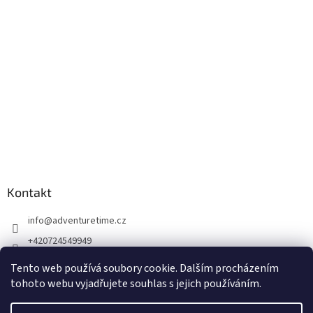
Kontakt
info
@
adventuretime.cz
+420724549949
+420606618099
Tento web používá soubory cookie. Dalším procházením
tohoto webu vyjadřujete souhlas s jejich používáním.