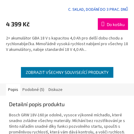
C. SKLAD, DODÁNÍ DO 3 PRAC. DNŮ
4 399 Kč
Do košíku
2× akumulátor GBA 18 V s kapacitou 4,0 Ah pro delší dobu chodu a
rychlonabíječka. Mimořádně vysoká rychlost nabíjení pro všechny 18
V akumulátory, nabije standardní 18 V 4,0 Ah...
ZOBRAZIT VŠECHNY SOUVISEJÍCÍ PRODUKTY
Popis
Podobné (5)
Diskuze
Detailní popis produktu
Bosch GRW 18V-160 je odolné, vysoce výkonné míchadlo, které
snadno zvládne všechny materiály. Míchání bez rozstřikování je s
tímto nářadím snadné díky funkci pozvolného startu, spoušti s
proměnlivou rychlostí, která vám dává kontrolu, a voliči rychlosti.