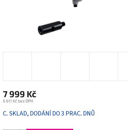
7 999 Kč
6 611 Kč bez DPH
Měrná
C. SKLAD, DODÁNÍ DO 3 PRAC. DNŮ
cena: