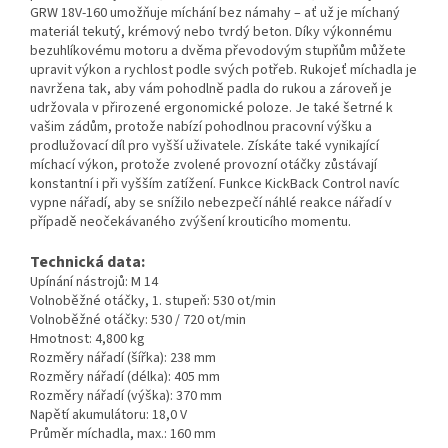
GRW 18V-160 umožňuje míchání bez námahy – ať už je míchaný
materiál tekutý, krémový nebo tvrdý beton. Díky výkonnému
bezuhlíkovému motoru a dvěma převodovým stupňům můžete
upravit výkon a rychlost podle svých potřeb. Rukojeť míchadla je
navržena tak, aby vám pohodlně padla do rukou a zároveň je
udržovala v přirozené ergonomické poloze. Je také šetrné k
vašim zádům, protože nabízí pohodlnou pracovní výšku a
prodlužovací díl pro vyšší uživatele. Získáte také vynikající
míchací výkon, protože zvolené provozní otáčky zůstávají
konstantní i při vyšším zatížení. Funkce KickBack Control navíc
vypne nářadí, aby se snížilo nebezpečí náhlé reakce nářadí v
případě neočekávaného zvýšení krouticího momentu.
Technická data:
Upínání nástrojů: M 14
Volnoběžné otáčky, 1. stupeň: 530 ot/min
Volnoběžné otáčky: 530 / 720 ot/min
Hmotnost: 4,800 kg
Rozměry nářadí (šířka): 238 mm
Rozměry nářadí (délka): 405 mm
Rozměry nářadí (výška): 370 mm
Napětí akumulátoru: 18,0 V
Průměr míchadla, max.: 160 mm