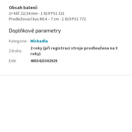
Obsah balení:
2× klíč 22/24 mm - 1 619 PS1 321
Prodlužovací kus M14 – 7 cm - 1 619 PS1 772
Doplňkové parametry
Kategorie
:
Míchadla
2 roky (při registraci stroje prodloužena na 3
Záruka
:
roky)
EAN
:
4053423302929
Z
á
p
a
t
í