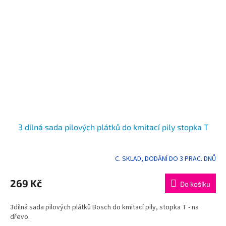
3 dílná sada pilových plátků do kmitací pily stopka T
C. SKLAD, DODÁNÍ DO 3 PRAC. DNŮ
Průměrné
hodnocení
produktu
269 Kč
Do košíku
je
5,0
3dílná sada pilových plátků Bosch do kmitací pily, stopka T - na
z
dřevo.
5