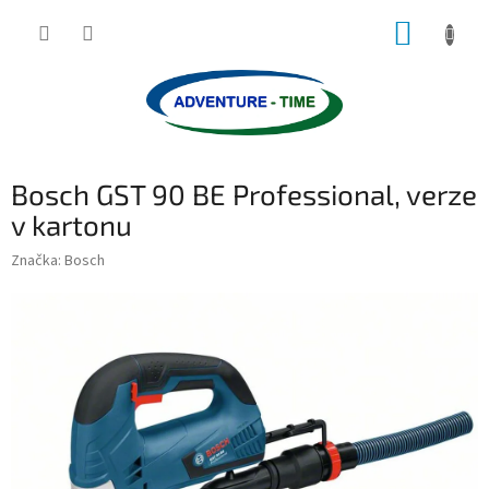
Přejít
NÁKUP
na
obsah
KOŠÍK
Bosch GST 90 BE Professional, verze
v kartonu
Značka:
Bosch