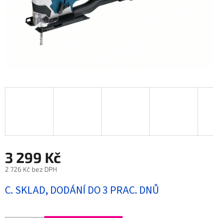
3 299 Kč
2 726 Kč bez DPH
Měrná
C. SKLAD, DODÁNÍ DO 3 PRAC. DNŮ
cena: