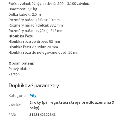
Počet volnoběžných zdvihů: 500 – 3.100 zdvihů/min
Hmotnost: 2,6 kg
Délka kabelu: 2.5 m
Rozměry nářadí (šířka): 80 mm
Rozměry nářadí (délka): 332 mm
Rozměry nářadí (výška): 212 mm
Hloubka řezu:
Hloubka řezu ve dřevě: 90 mm
Hloubka řezu v hliníku: 20 mm
Hloubka řezu do nelegované oceli: 10 mm
Obsah balení:
Pilový plátek
karton
Doplňkové parametry
Kategorie
:
Pily
2 roky (při registraci stroje prodloužena na 3
Záruka
:
roky)
EAN
:
3165140602846