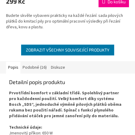
299 Kč
Do košíku
je
5,0
Budete skvěle vybaveni prakticky na každé řezání: sada pilových
z
plátků do kmitací pily pro optimální pracovní výsledky při řezání
5
dřeva, kovu a plastu.
hvězdiček.
ZOBRAZIT VŠECHNY SOUVISEJÍCÍ PRODUKTY
Popis
Podobné (16)
Diskuze
Detailní popis produktu
Prvotřídní komfort v základní třídě.
Spolehlivý partner
pro každodenní použití.
Velký komfort díky systému
Bosch „SDS“, jednoduché výměně pilových plátků oběma
rukama bez použití nářadí.
Spínač s funkcí plynulého
přidávání otáček pro jemné zanoření pily do materiálu.
Technické údaje:
Jmenovitý příkon: 650 W