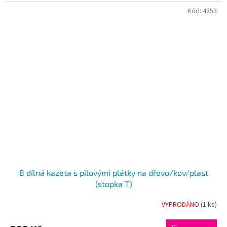
hvězdiček.
Kód:
4253
8 dílná kazeta s pilovými plátky na dřevo/kov/plast
(stopka T)
VYPRODÁNO
(1 ks)
Průměrné
hodnocení
produktu